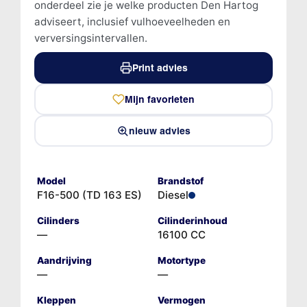
onderdeel zie je welke producten Den Hartog
adviseert, inclusief vulhoeveelheden en
verversingsintervallen.
Print advies
Mijn favorieten
nieuw advies
Model
Brandstof
F16-500 (TD 163 ES)
Diesel
Cilinders
Cilinderinhoud
—
16100 CC
Aandrijving
Motortype
—
—
Kleppen
Vermogen