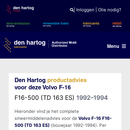
Skip
to
|
Inloggen
|
Olie nodig?
content
Menu
Olie advies
Den Hartog
productadvies
Producten
voor deze Volvo F-16
Referenties
F16-500 (TD 163 ES)
1992–1994
Branches
Hieronder vind je het complete
smeermiddelenadvies voor de
Volvo F-16 F16-
Kennisbank
500 (TD 163 ES)
(bouwjaar 1992-1994). Per