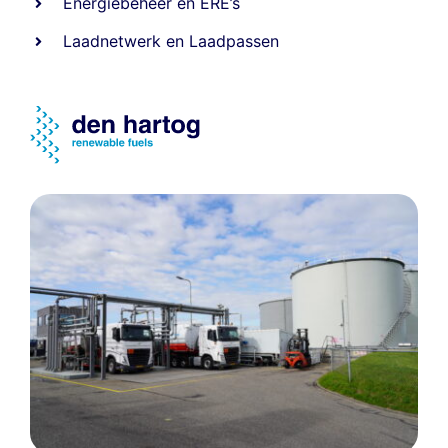
Energiebeheer
en
ERE’s
Laadnetwerk
en
Laadpassen