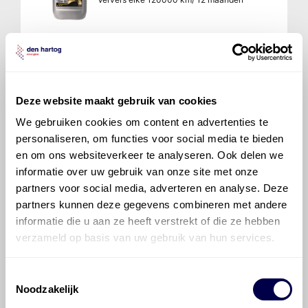
Mobil Delvac 1 Gear Oil 75W140
Deze website maakt gebruik van cookies
Ververs elke 120000 km/ 12 maanden
We gebruiken cookies om content en advertenties te
personaliseren, om functies voor social media te bieden
en om ons websiteverkeer te analyseren. Ook delen we
Handgeschakelde versnellingsbak
informatie over uw gebruik van onze site met onze
SR 2000 12/2
partners voor social media, adverteren en analyse. Deze
Inhoud 11 liter
partners kunnen deze gegevens combineren met andere
informatie die u aan ze heeft verstrekt of die ze hebben
verzameld op basis van uw gebruik van hun services.
Mobilgard ADL 30
Ververs elke 120000 km/ 12 maanden
Toestemmingsselectie
Noodzakelijk