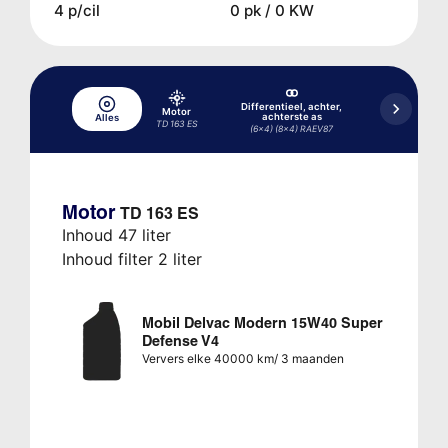
4 p/cil
0 pk / 0 KW
Differentieel, achter,
Differenti
Motor
achterste as
achterste as
Alles
TD 163 ES
(6x4) (8x4) RAEV87
(6x4) (8
Motor
TD 163 ES
Inhoud 47 liter
Inhoud filter 2 liter
Mobil Delvac Modern 15W40 Super
Defense V4
Ververs elke 40000 km/ 3 maanden