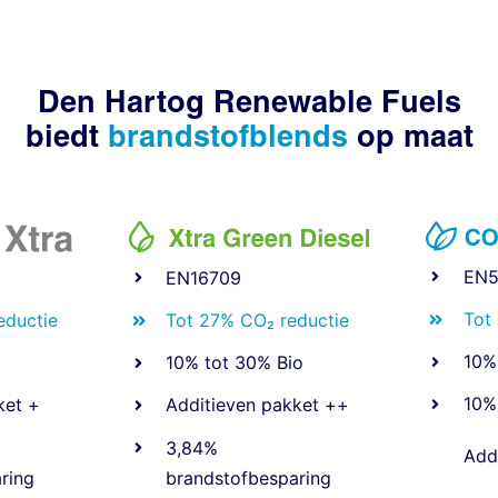
Den Hartog Renewable Fuels
biedt
brandstofblends
op maat
EN5
EN16709
Tot
eductie
Tot 27% CO₂ reductie
10%
10% tot 30% Bio
10%
ket +
Additieven pakket ++
3,84%
Add
ring
brandstofbesparing