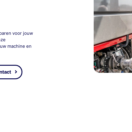
paren voor jouw
nze
jouw machine en
ntact