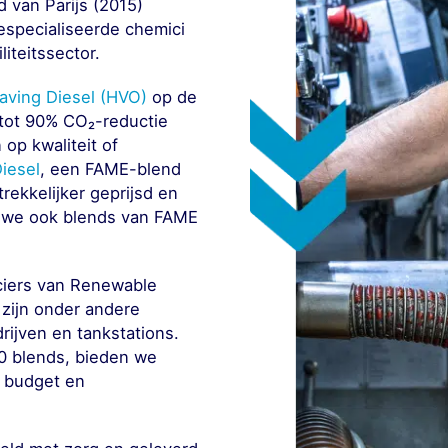
 van Parijs (2015)
especialiseerde chemici
iteitssector.
aving Diesel (HVO)
op de
 tot 90% CO₂-reductie
 op kwaliteit of
iesel
, een FAME-blend
rekkelijker geprijsd en
n we ook blends van FAME
nciers van Renewable
 zijn onder andere
drijven en tankstations.
0 blends, bieden we
, budget en