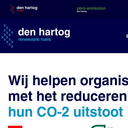
Skip
to
content
Wij helpen organis
met het reduceren
hun CO-2 uitstoot