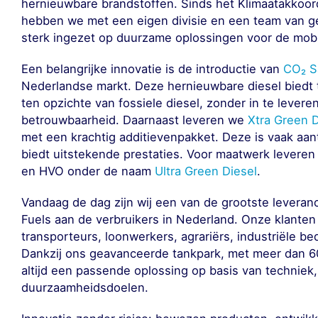
hernieuwbare brandstoffen. Sinds het Klimaatakkoord
hebben we met een eigen divisie en een team van g
sterk ingezet op duurzame oplossingen voor de mobil
Een belangrijke innovatie is de introductie van
CO₂ S
Nederlandse markt. Deze hernieuwbare diesel biedt
ten opzichte van fossiele diesel, zonder in te leveren
betrouwbaarheid. Daarnaast leveren we
Xtra Green D
met een krachtig additievenpakket. Deze is vaak aant
biedt uitstekende prestaties. Voor maatwerk levere
en HVO onder de naam
Ultra Green Diesel
.
Vandaag de dag zijn wij een van de grootste levera
Fuels aan de verbruikers in Nederland. Onze klanten
transporteurs, loonwerkers, agrariërs, industriële be
Dankzij ons geavanceerde tankpark, met meer dan 6
altijd een passende oplossing op basis van techniek
duurzaamheidsdoelen.