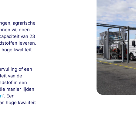
ngen, agrarische
unnen wij doen
apaciteit van 23
ndstoffen leveren.
 hoge kwaliteit
rvuiling of een
teit van de
ndstof in een
die manier lijden
en
“. Een
n hoge kwaliteit