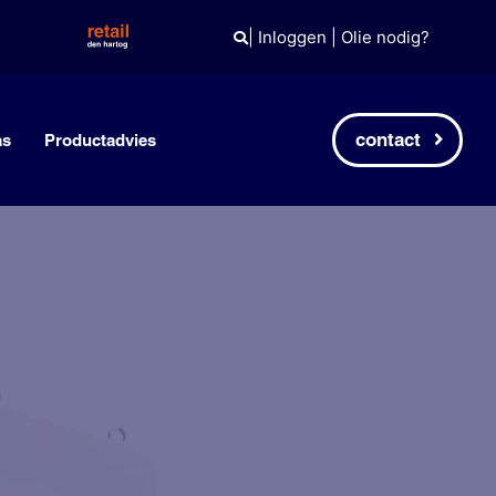
|
Inloggen
|
Olie nodig?
contact
as
Productadvies