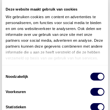
Deze website maakt gebruik van cookies
We gebruiken cookies om content en advertenties te
personaliseren, om functies voor social media te bieden
en om ons websiteverkeer te analyseren. Ook delen we
informatie over uw gebruik van onze site met onze
partners voor social media, adverteren en analyse. Deze
partners kunnen deze gegevens combineren met andere
informatie die u aan ze heeft verstrekt of die ze hebben
Levert complete
verzameld op basis van uw gebruik van hun services.
laad- en
accu oplossingen
Toestemmingsselectie
Installatie van laadinfra en accu’s
Noodzakelijk
Energiebeheer
en
ERE’s
Voorkeuren
Laadnetwerk
en
Laadpassen
Statistieken