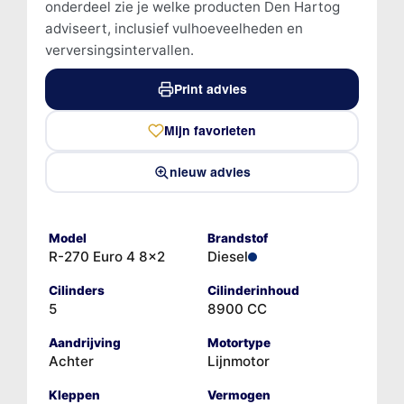
onderdeel zie je welke producten Den Hartog
adviseert, inclusief vulhoeveelheden en
verversingsintervallen.
Print advies
Mijn favorieten
nieuw advies
Model
Brandstof
R-270 Euro 4 8x2
Diesel
Cilinders
Cilinderinhoud
5
8900 CC
Aandrijving
Motortype
Achter
Lijnmotor
Kleppen
Vermogen