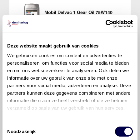
Mobil Delvac 1 Gear Oil 75W140
Ververs elke 80000 km
Deze website maakt gebruik van cookies
We gebruiken cookies om content en advertenties te
Mobil Delvac 1 Gear Oil 75W140
personaliseren, om functies voor social media te bieden
Ververs elke 120000 km
en om ons websiteverkeer te analyseren. Ook delen we
informatie over uw gebruik van onze site met onze
partners voor social media, adverteren en analyse. Deze
partners kunnen deze gegevens combineren met andere
informatie die u aan ze heeft verstrekt of die ze hebben
verzameld op basis van uw gebruik van hun services.
Mobilube HD-N 80W140
Ververs elke 80000 km
Toestemmingsselectie
Noodzakelijk