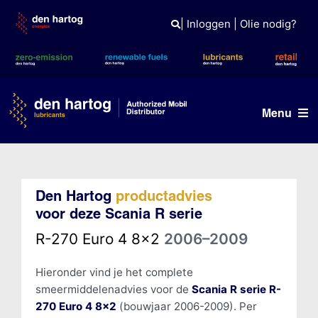
Skip
to
|
Inloggen
|
Olie nodig?
content
Menu
Olie advies
Den Hartog
productadvies
Producten
voor deze Scania R serie
Referenties
R-270 Euro 4 8x2
2006–2009
Branches
Hieronder vind je het complete
smeermiddelenadvies voor de
Scania R serie R-
Kennisbank
270 Euro 4 8x2
(bouwjaar 2006-2009). Per