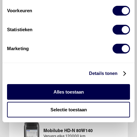
Voorkeuren
Mobilube HD-N 80W140
Ververs elke 120000 km
Statistieken
Differentieel, achter, hypoid
R 560
Marketing
(solo)
Inhoud 12,5 liter
Details tonen
Mobil Delvac 1 Gear Oil 75W140
Ververs elke 120000 km
Alles toestaan
Selectie toestaan
Mobilube HD-N 80W140
Ververs elke 120000 km