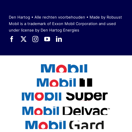
Den Hartog • Alle rechten voorbehouden •
Made by Robuust
Mobil is a trademark of Exxon Mobil Corporation
and used
under license by Den Hartog Energies