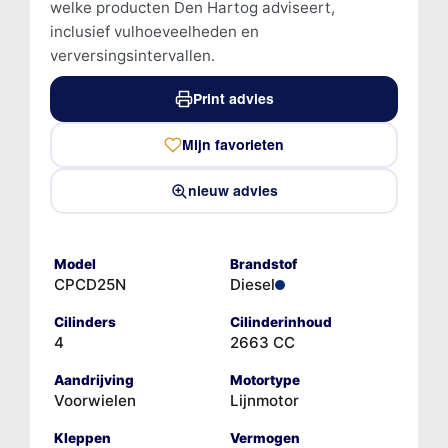
welke producten Den Hartog adviseert,
inclusief vulhoeveelheden en
verversingsintervallen.
Print advies
Mijn favorieten
nieuw advies
Model
Brandstof
CPCD25N
Diesel
Cilinders
Cilinderinhoud
4
2663 CC
Aandrijving
Motortype
Voorwielen
Lijnmotor
Kleppen
Vermogen