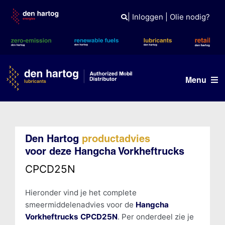
Skip
to
|
Inloggen
|
Olie nodig?
content
Menu
Olie advies
Den Hartog
productadvies
Producten
voor deze Hangcha Vorkheftrucks
Referenties
CPCD25N
Branches
Hieronder vind je het complete
smeermiddelenadvies voor de
Hangcha
Kennisbank
Vorkheftrucks CPCD25N
. Per onderdeel zie je