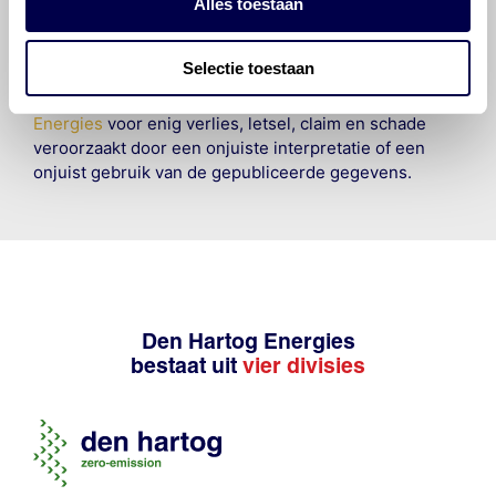
raadplegen en te gebruiken erkent de gebruiker dat
Alles toestaan
hij/zij de ervaring, de kennis en het vermogen heeft
om de vereiste onderhoudswerkzaamheden op een
Selectie toestaan
veilige en verantwoorde manier uit te voeren. Hij/zij
vrijwaart en indemniseert de uitgever en
Den Hartog
Energies
voor enig verlies, letsel, claim en schade
veroorzaakt door een onjuiste interpretatie of een
onjuist gebruik van de gepubliceerde gegevens.
Den Hartog Energies
bestaat uit
vier divisies