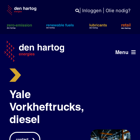
Skip
to
|
Inloggen
|
Olie nodig?
content
Menu
ERE
Wat wij doen
Yale
Wie wij zijn
Vorkheftrucks,
diesel
Duurzaam
Tank- en laadpas
contact