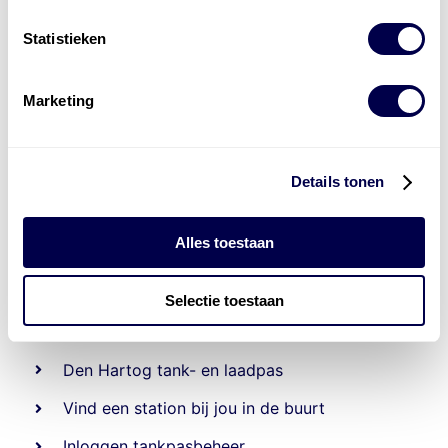
Statistieken
Marketing
Details tonen
Alles toestaan
Beheert 70
tankstations
en duizenden
tank-en
Selectie toestaan
laadpassen
Den Hartog tank- en laadpas
Vind een station bij jou in de buurt
Inloggen tankpasbeheer