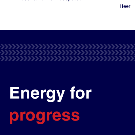
Heer
Energy for
progress