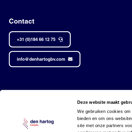
Contact
+31 (0)184 66 12 75
info@denhartogbv.com
Den Hartog • Alle rechten voorbehouden •
Made by Robuust
Deze website maakt gebru
Mobil is a trademark of Exxon Mobil Corporation
and used under l
We gebruiken cookies om c
bieden en om ons websitev
site met onze partners vo