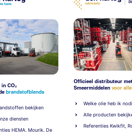
Officieel distributeur me
 in CO₂
Smeermiddelen
voor all
nde
brandstofblends
Welke olie heb ik nod
andstoffen
bekijken
Alle producten bekijk
nze diensten
Referentie
s
Kwikfit
,
R
nties
HEMA
,
Mourik
,
De