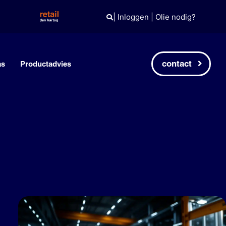
|
Inloggen
|
Olie nodig?
contact
as
Productadvies