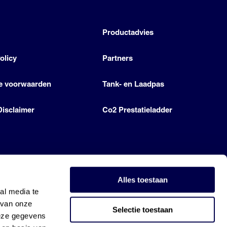
h
Productadvies
olicy
Partners
e voorwaarden
Tank- en Laadpas
Disclaimer
Co2 Prestatieladder
Alles toestaan
al media te
 van onze
Selectie toestaan
deze gegevens