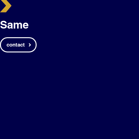
Same
contact