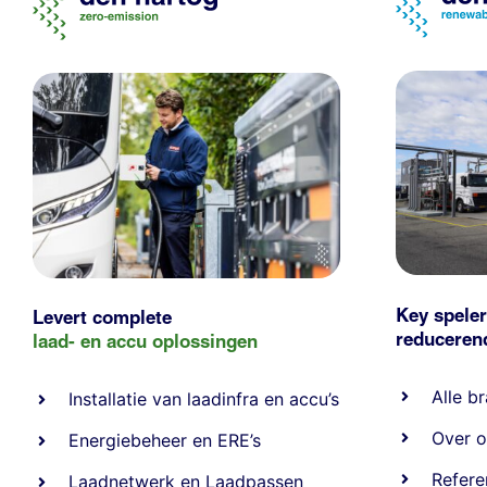
Key speler
Levert complete
reducere
laad- en
accu oplossingen
Alle
br
Installatie van laadinfra en accu’s
Over o
Energiebeheer
en
ERE’s
Refere
Laadnetwerk
en
Laadpassen