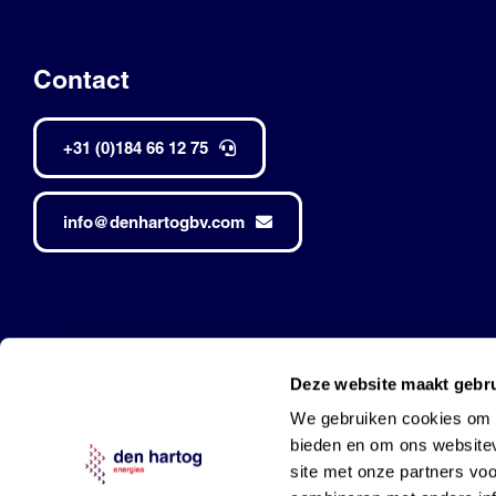
Contact
+31 (0)184 66 12 75
info@denhartogbv.com
Den Hartog • Alle rechten voorbehouden •
Made by Robuust
Deze website maakt gebru
Mobil is a trademark of Exxon Mobil Corporation
and used under l
We gebruiken cookies om c
bieden en om ons websitev
site met onze partners vo