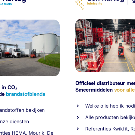
Officieel distributeur me
 in CO₂
Smeermiddelen
voor all
nde
brandstofblends
Welke olie heb ik nod
andstoffen
bekijken
Alle producten bekijk
nze diensten
Referentie
s
Kwikfit
,
R
nties
HEMA
,
Mourik
,
De