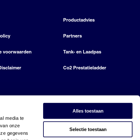
h
Productadvies
olicy
Partners
e voorwaarden
Tank- en Laadpas
Disclaimer
Co2 Prestatieladder
Alles toestaan
al media te
 van onze
Selectie toestaan
deze gegevens