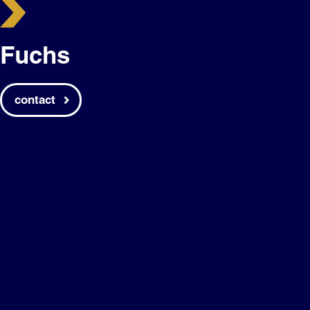
Fuchs
contact