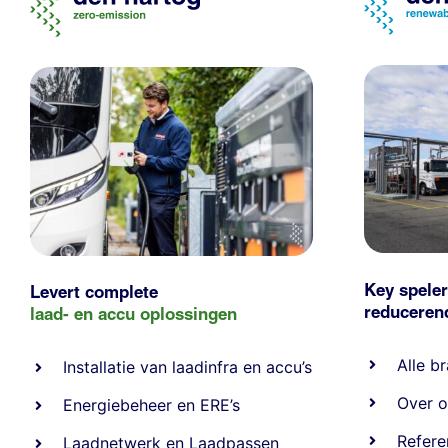
Key speler
Levert complete
reducere
laad- en
accu oplossingen
Alle
br
Installatie van laadinfra en accu’s
Over o
Energiebeheer
en
ERE’s
Refere
Laadnetwerk
en
Laadpassen