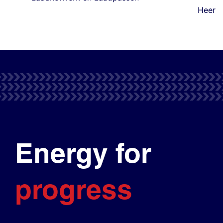
Heer
Energy for
progress