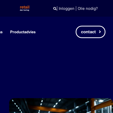
|
Inloggen
|
Olie nodig?
contact
as
Productadvies