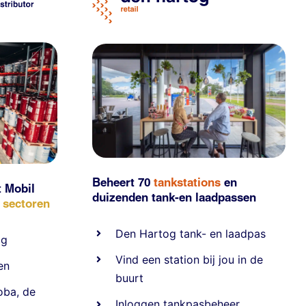
Beheert 70
tankstations
en
t Mobil
duizenden
tank-en laadpassen
e sectoren
Den Hartog tank- en laadpas
ig
Vind een station bij jou in de
en
buurt
oba
,
de
Inloggen tankpasbeheer