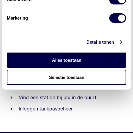
Marketing
Details tonen
Alles toestaan
Beheert 70
tankstations
en duizenden
tank-en
laadpassen
Selectie toestaan
Den Hartog tank- en laadpas
Vind een station bij jou in de buurt
Inloggen tankpasbeheer