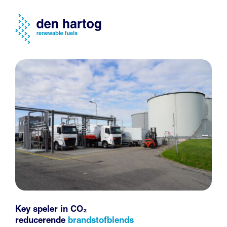
Key speler in CO₂
reducerende
brandstofblends