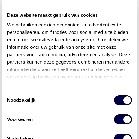
Deze website maakt gebruik van cookies
We gebruiken cookies om content en advertenties te
Officieel distributeur met Mobil Smeermiddelen
personaliseren, om functies voor social media te bieden
voor alle sectoren
en om ons websiteverkeer te analyseren. Ook delen we
informatie over uw gebruik van onze site met onze
Welke olie heb ik nodig
partners voor social media, adverteren en analyse. Deze
partners kunnen deze gegevens combineren met andere
Alle producten bekijken
informatie die u aan ze heeft verstrekt of die ze hebben
Referentie
s
Kwikfit
,
Roba
,
de Groot
verzameld op basis van uw gebruik van hun services.
Toestemmingsselectie
Noodzakelijk
Voorkeuren
Statistieken