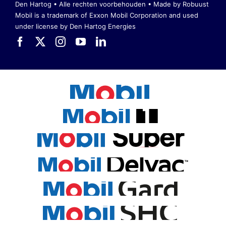
Den Hartog • Alle rechten voorbehouden •
Made by Robuust
Mobil is a trademark of Exxon Mobil Corporation
and used
under license by Den Hartog Energies