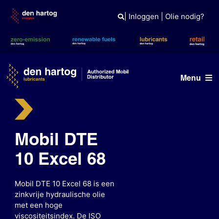
Skip
to
|
Inloggen
|
Olie nodig?
content
Menu
Olie advies
Producten
Mobil DTE
10 Excel 68
Referenties
Branches
Mobil DTE 10 Excel 68 is een
zinkvrije hydraulische olie
Kennisbank
met een hoge
viscositeitsindex. De ISO