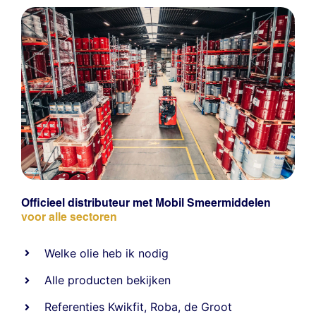
Officieel distributeur met Mobil Smeermiddelen
voor alle sectoren
Welke olie heb ik nodig
Alle producten bekijken
Referentie
s
Kwikfit
,
Roba
,
de Groot