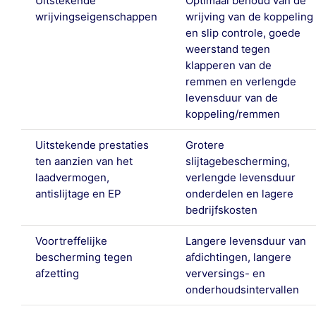
Uitstekende
Optimaal behoud van de
wrijvingseigenschappen
wrijving van de koppeling
en slip controle, goede
weerstand tegen
klapperen van de
remmen en verlengde
levensduur van de
koppeling/remmen
Uitstekende prestaties
Grotere
ten aanzien van het
slijtagebescherming,
laadvermogen,
verlengde levensduur
antislijtage en EP
onderdelen en lagere
bedrijfskosten
Voortreffelijke
Langere levensduur van
bescherming tegen
afdichtingen, langere
afzetting
verversings- en
onderhoudsintervallen