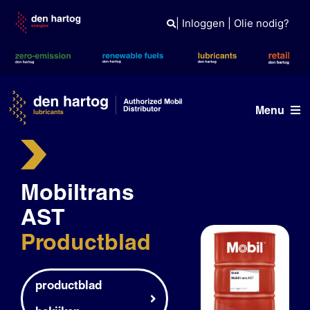
Skip
to
|
Inloggen
|
Olie nodig?
content
Menu
Olie advies
Mobiltrans
Producten
AST
Referenties
Productblad
Branches
Kennisbank
productblad