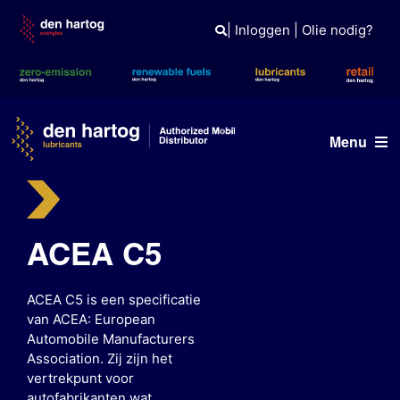
Skip
to
|
Inloggen
|
Olie nodig?
content
Menu
Olie advies
Producten
ACEA C5
Referenties
ACEA C5 is een specificatie
van ACEA: European
Branches
Automobile Manufacturers
Association. Zij zijn het
Kennisbank
vertrekpunt voor
autofabrikanten wat