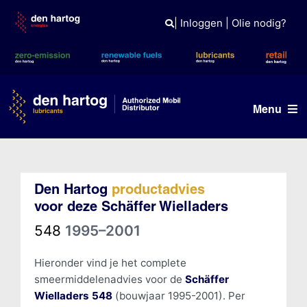
Skip
to
|
Inloggen
|
Olie nodig?
content
Menu
Olie advies
Den Hartog
productadvies
Producten
voor deze Schäffer Wielladers
Referenties
548
1995–2001
Branches
Hieronder vind je het complete
smeermiddelenadvies voor de
Schäffer
Kennisbank
Wielladers 548
(bouwjaar 1995-2001). Per