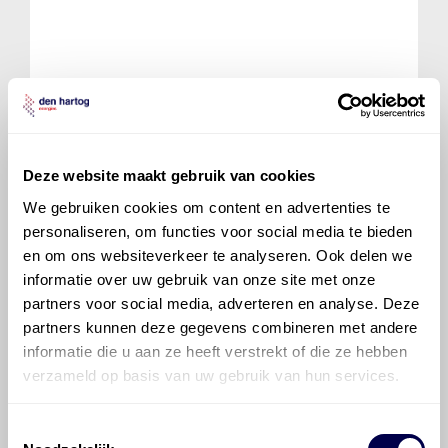
Mobil Unirex EP 2
Ververs elke 8 uur
Deze website maakt gebruik van cookies
We gebruiken cookies om content en advertenties te
personaliseren, om functies voor social media te bieden
en om ons websiteverkeer te analyseren. Ook delen we
Mobilux EP 2
informatie over uw gebruik van onze site met onze
Ververs elke 8 uur
partners voor social media, adverteren en analyse. Deze
partners kunnen deze gegevens combineren met andere
informatie die u aan ze heeft verstrekt of die ze hebben
Verdeelbak
verzameld op basis van uw gebruik van hun services.
Normaal
Eerste servicebeurt
Toestemmingsselectie
wis filters