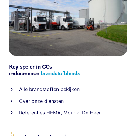
Key speler in CO₂
reducerende
brandstofblends
Alle
brandstoffen
bekijken
Over onze diensten
Referenties
HEMA
,
Mourik
,
De Heer