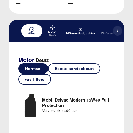
—
—
Motor
Alles
Differentieel, achter
Differentieel, voor
Deutz
Motor
Deutz
Normaal
Eerste servicebeurt
wis filters
Mobil Delvac Modern 15W40 Full
Protection
Ververs elke 400 uur