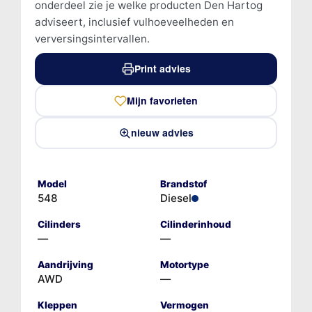
onderdeel zie je welke producten Den Hartog
adviseert, inclusief vulhoeveelheden en
verversingsintervallen.
Print advies
Mijn favorieten
nieuw advies
Model
Brandstof
548
Diesel
Cilinders
Cilinderinhoud
—
—
Aandrijving
Motortype
AWD
—
Kleppen
Vermogen