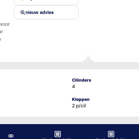
nieuw advies
 voor
ar
n
Cilinders
4
Kleppen
2 p/cil