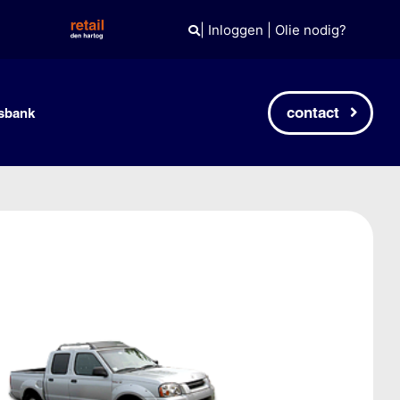
|
Inloggen
|
Olie nodig?
contact
sbank