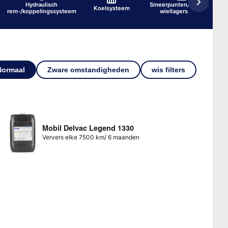
Hydraulisch
Smeerpunten/-nippels,
Koelsysteem
rem-/koppelingssysteem
wiellagers, voor
Normaal
Zware omstandigheden
wis filters
Mobil Delvac Legend 1330
Ververs elke 7500 km/ 6 maanden