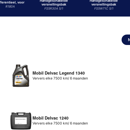
Handgeschakelde
Handgeschakelde
fferentieel, voor
versnellingsbak
versnellingsbak
R180A
FS5R30A 5/1
FS5W71C 5/1
Mobil Delvac Legend 1340
Ververs elke 7500 km/ 6 maanden
Mobil Delvac 1240
Ververs elke 7500 km/ 6 maanden