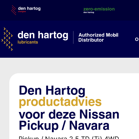
Skip
to
content
O
Den Hartog
productadvies
voor deze Nissan
Pickup / Navara
Pickup / Navara 2.5 TD (Ti) 4WD