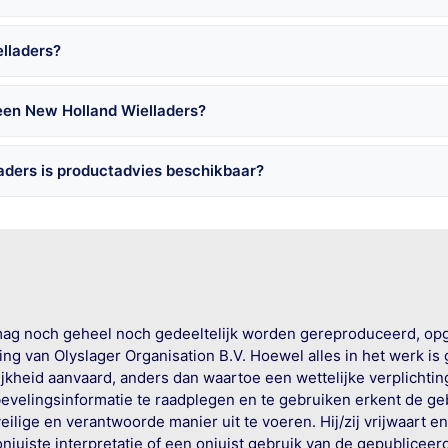
elladers?
een New Holland Wielladers?
aders is productadvies beschikbaar?
mag noch geheel noch gedeeltelijk worden gereproduceerd, op
g van Olyslager Organisation B.V. Hoewel alles in het werk is
jkheid aanvaard, anders dan waartoe een wettelijke verplichtin
bevelingsinformatie te raadplegen en te gebruiken erkent de geb
ige en verantwoorde manier uit te voeren. Hij/zij vrijwaart e
onjuiste interpretatie of een onjuist gebruik van de gepublicee