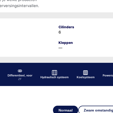
erversingsintervallen.
Cilinders
6
Kleppen
—
Differentieel, voor
Powersh
Hydraulisch systeem
Koelsysteem
ZF
Normaal
Zware omstandi