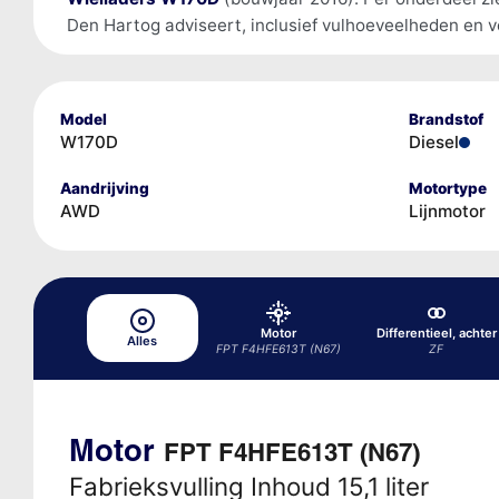
Den Hartog adviseert, inclusief vulhoeveelheden en v
Model
Brandstof
W170D
Diesel
Aandrijving
Motortype
AWD
Lijnmotor
Motor
Differentieel, achter
Alles
FPT F4HFE613T (N67)
ZF
Motor
FPT F4HFE613T (N67)
Fabrieksvulling Inhoud 15,1 liter