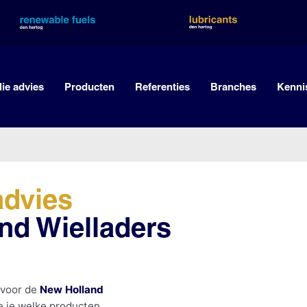
lie advies
Producten
Referenties
Branches
Kenni
advies
nd Wielladers
 voor de
New Holland
e je welke producten