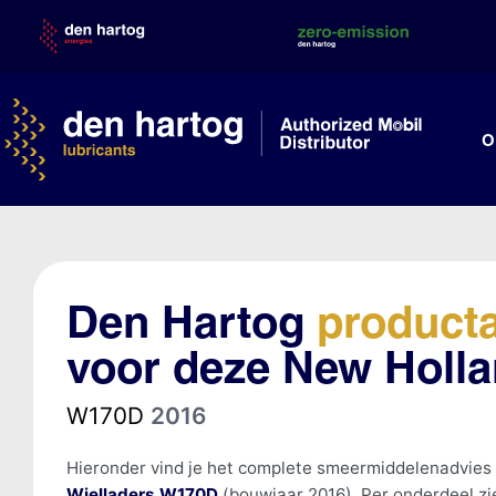
Skip
to
content
O
Den Hartog
product
voor deze New Holla
W170D
2016
Hieronder vind je het complete smeermiddelenadvies
Wielladers W170D
(bouwjaar 2016). Per onderdeel zi