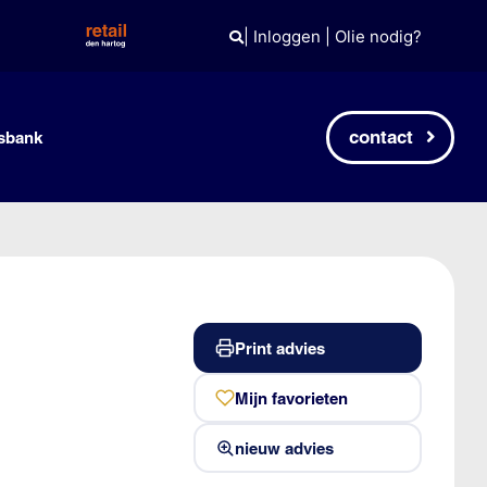
|
Inloggen
|
Olie nodig?
contact
sbank
Print advies
Mijn favorieten
nieuw advies