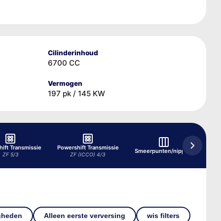
Cilinderinhoud
6700 CC
Vermogen
197 pk / 145 KW
ift Transmissie
Powershift Transmissie
Smeerpunten/nippels
ZF 5/3
ZF (ICCO) 4/3
gheden
Alleen eerste verversing
wis filters