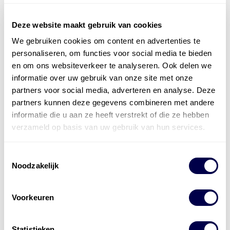
Deze website maakt gebruik van cookies
We gebruiken cookies om content en advertenties te
Officieel distributeur met Mobil Smeermiddelen
personaliseren, om functies voor social media te bieden
voor alle sectoren
en om ons websiteverkeer te analyseren. Ook delen we
informatie over uw gebruik van onze site met onze
Welke olie heb ik nodig
partners voor social media, adverteren en analyse. Deze
partners kunnen deze gegevens combineren met andere
Alle producten bekijken
informatie die u aan ze heeft verstrekt of die ze hebben
Referentie
s
Kwikfit
,
Roba
,
de Groot
verzameld op basis van uw gebruik van hun services.
Toestemmingsselectie
Noodzakelijk
Voorkeuren
Statistieken