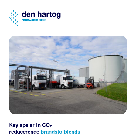
Key speler in CO₂
reducerende
brandstofblends