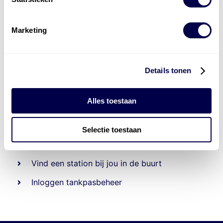
Marketing
Details tonen
Alles toestaan
Beheert 70
tankstations
en duizenden
tank-en
laadpassen
Selectie toestaan
Den Hartog tank- en laadpas
Vind een station bij jou in de buurt
Inloggen tankpasbeheer