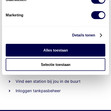
Marketing
Details tonen
Alles toestaan
Beheert 70
tankstations
en duizenden
tank-en
laadpassen
Selectie toestaan
Den Hartog tank- en laadpas
Vind een station bij jou in de buurt
Inloggen tankpasbeheer