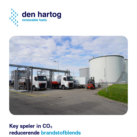
Key speler in CO₂
reducerende
brandstofblends