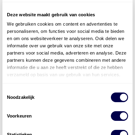
Deze website maakt gebruik van cookies
We gebruiken cookies om content en advertenties te
Officieel distributeur met Mobil Smeermiddelen
personaliseren, om functies voor social media te bieden
voor alle sectoren
en om ons websiteverkeer te analyseren. Ook delen we
informatie over uw gebruik van onze site met onze
Welke olie heb ik nodig
partners voor social media, adverteren en analyse. Deze
partners kunnen deze gegevens combineren met andere
Alle producten bekijken
informatie die u aan ze heeft verstrekt of die ze hebben
Referentie
s
Kwikfit
,
Roba
,
de Groot
verzameld op basis van uw gebruik van hun services.
Toestemmingsselectie
Noodzakelijk
Voorkeuren
Statistieken