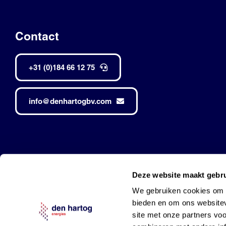
Contact
+31 (0)184 66 12 75
info@denhartogbv.com
Den Hartog • Alle rechten voorbehouden •
Made by Robuust
Deze website maakt gebru
Mobil is a trademark of Exxon Mobil Corporation
and used under l
We gebruiken cookies om c
bieden en om ons websitev
site met onze partners vo