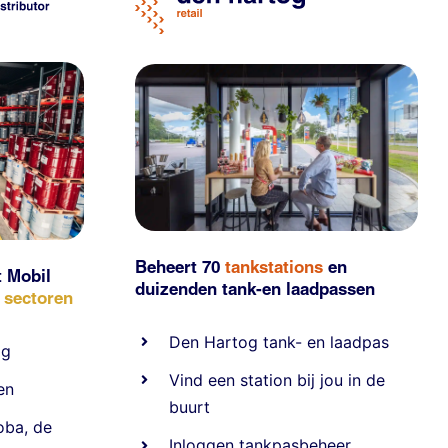
Beheert 70
tankstations
en
t Mobil
duizenden
tank-en laadpassen
e sectoren
Den Hartog tank- en laadpas
ig
Vind een station bij jou in de
en
buurt
oba
,
de
Inloggen tankpasbeheer