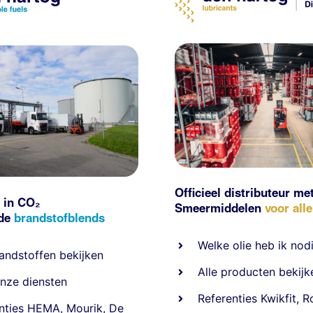
Officieel distributeur me
 in CO₂
Smeermiddelen
voor all
nde
brandstofblends
Welke olie heb ik nod
andstoffen
bekijken
Alle producten bekijk
nze diensten
Referentie
s
Kwikfit
,
R
nties
HEMA
,
Mourik
,
De