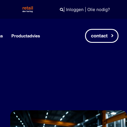
|
Inloggen
|
Olie nodig?
contact
as
Productadvies