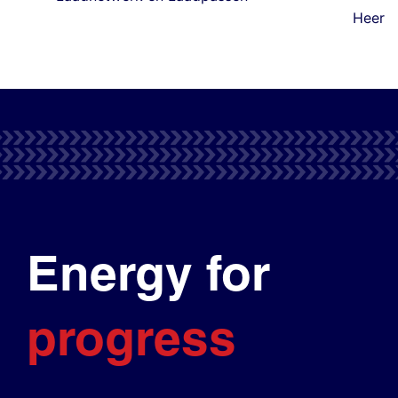
Heer
Energy for
progress