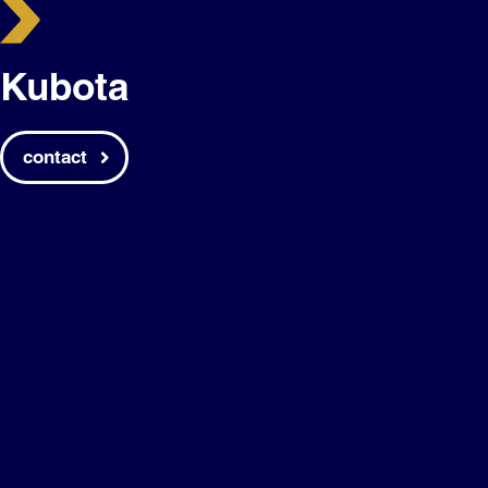
Kubota
contact