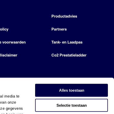
h
Productadvies
olicy
Partners
e voorwaarden
Tank- en Laadpas
Disclaimer
Co2 Prestatieladder
Alles toestaan
al media te
 van onze
Selectie toestaan
deze gegevens