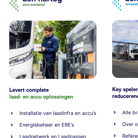
Key speler
Levert complete
reducere
laad- en
accu oplossingen
Alle
br
Installatie van laadinfra en accu’s
Over o
Energiebeheer
en
ERE’s
Refere
Laadnetwerk
en
Laadpassen