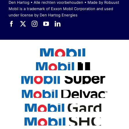
Den Hartog • Alle rechten voorbehouden •
Made by Robuust
Mobil is a trademark of Exxon Mobil Corporation
and used
under license by Den Hartog Energies