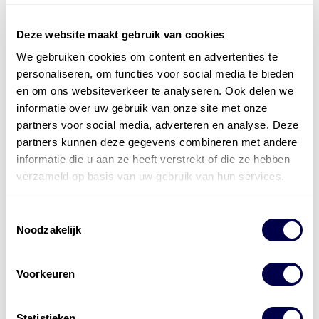
Deze website maakt gebruik van cookies
We gebruiken cookies om content en advertenties te
Officieel distributeur met Mobil Smeermiddelen
personaliseren, om functies voor social media te bieden
voor alle sectoren
en om ons websiteverkeer te analyseren. Ook delen we
informatie over uw gebruik van onze site met onze
Welke olie heb ik nodig
partners voor social media, adverteren en analyse. Deze
partners kunnen deze gegevens combineren met andere
Alle producten bekijken
informatie die u aan ze heeft verstrekt of die ze hebben
Referentie
s
Kwikfit
,
Roba
,
de Groot
verzameld op basis van uw gebruik van hun services.
Toestemmingsselectie
Noodzakelijk
Voorkeuren
Statistieken