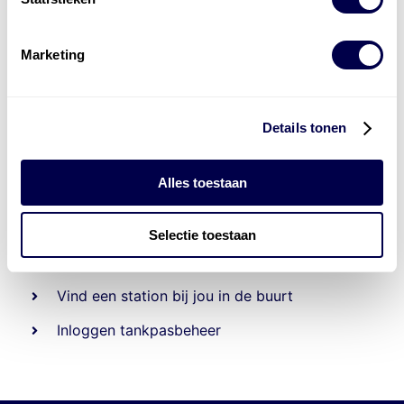
Marketing
Details tonen
Alles toestaan
Beheert 70
tankstations
en duizenden
tank-en
laadpassen
Selectie toestaan
Den Hartog tank- en laadpas
Vind een station bij jou in de buurt
Inloggen tankpasbeheer