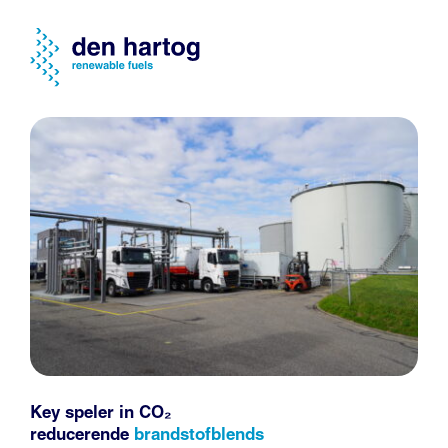
Key speler in CO₂
reducerende
brandstofblends