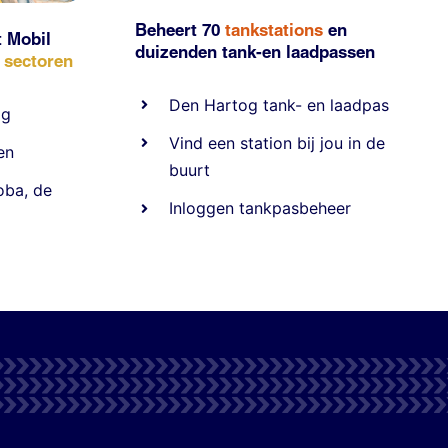
Beheert 70
tankstations
en
t Mobil
duizenden
tank-en laadpassen
e sectoren
Den Hartog tank- en laadpas
ig
Vind een station bij jou in de
en
buurt
oba
,
de
Inloggen tankpasbeheer