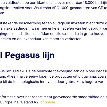
eide veldtesten op een klantlocatie over meer dan 18.000 bedri
ingsintervallen voor Waukesha APG 1000-gasmotoren van GE te
ën.
itstekende bescherming tegen slijtage en invreten biedt deze g
 en lakafzettingen, waarmee enkele nadelen van het gebruik v
gingen zoals haliden, sulfiden en siloxanen, die in grote hoev
rsnellen en de levensduur van motoren verkorten.
l Pegasus lijn
us 605 Ultra 40 is de nieuwste toevoeging aan de Mobil Pegasus-
leum. Al een halve eeuw lopen de producten uit dit gamma, zoal
op bij de technologische innovatie door gebruikers hogere ver
nformatie over het assortiment geavanceerde smeermiddelen e
urope, hal 1, stand R2,
of online
.