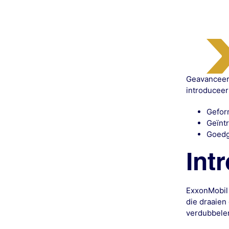
Geavanceerd
introduceer
Geform
Geïnt
Goedg
Int
ExxonMobil
die draaien
verdubbelen