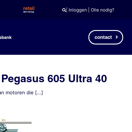
|
Inloggen
|
Olie nodig?
contact
sbank
 Pegasus 605 Ultra 40
n motoren die [...]