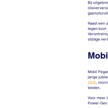
Bij uitgebr
olieververs
gasmotoroli
Naast een u
tegen kool-
Verontreini
slijtage ve
Mobi
Mobil Pegas
jarige jubi
1005
, voor
bieden.
Voor meer i
Power-Gen E