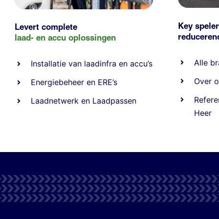
Key speler
Levert complete
reducere
laad- en
accu oplossingen
Alle
br
Installatie van laadinfra en accu’s
Over o
Energiebeheer
en
ERE’s
Refere
Laadnetwerk
en
Laadpassen
Heer