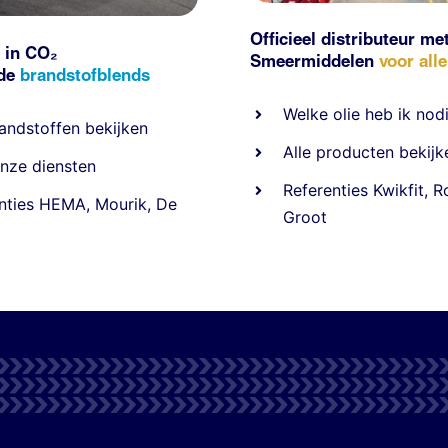
Officieel distributeur me
 in CO₂
Smeermiddelen
voor all
nde
brandstofblends
Welke olie heb ik nod
andstoffen
bekijken
Alle producten bekijk
nze diensten
Referentie
s
Kwikfit
,
R
nties
HEMA
,
Mourik
,
De
Groot