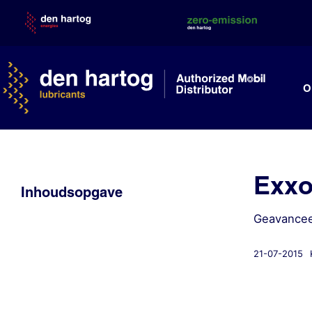
Skip
to
content
O
Exxo
Inhoudsopgave
Geavanceer
21-07-2015