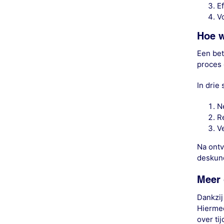
E
Vo
Hoe w
Een bet
proces 
In drie
N
R
V
Na ontv
deskund
Meer 
Dankzij
Hierme
over tij