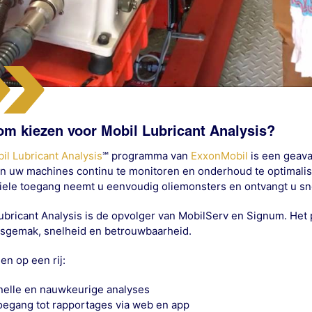
m kiezen voor Mobil Lubricant Analysis?
il Lubricant Analysis
℠ programma van
ExxonMobil
is een geava
an uw machines continu te monitoren en onderhoud te optimali
ele toegang neemt u eenvoudig oliemonsters en ontvangt u sn
ubricant Analysis is de opvolger van MobilServ en Signum. Het 
sgemak, snelheid en betrouwbaarheid.
en op een rij:
nelle en nauwkeurige analyses
oegang tot rapportages via web en app