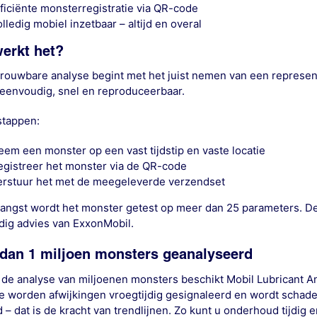
fficiënte monsterregistratie via QR-code
lledig mobiel inzetbaar – altijd en overal
erkt het?
rouwbare analyse begint met het juist nemen van een represen
eenvoudig, snel en reproduceerbaar.
 stappen:
eem een monster op een vast tijdstip en vaste locatie
egistreer het monster via de QR-code
erstuur het met de meegeleverde verzendset
angst wordt het monster getest op meer dan 25 parameters. D
ig advies van ExxonMobil.
dan 1 miljoen monsters geanalyseerd
 de analyse van miljoenen monsters beschikt Mobil Lubricant An
e worden afwijkingen vroegtijdig gesignaleerd en wordt sch
d – dat is de kracht van trendlijnen. Zo kunt u onderhoud tijdig e