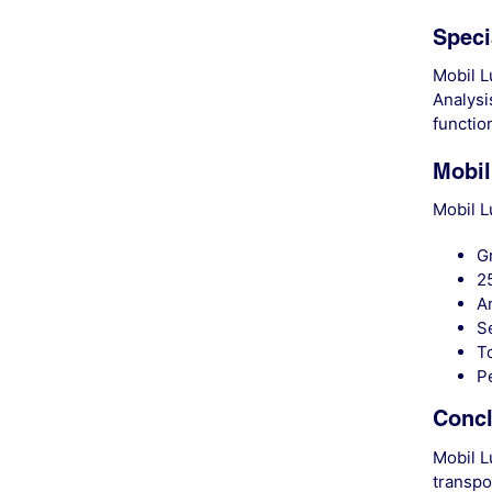
Speci
Mobil L
Analysi
functio
Mobil
Mobil L
G
2
A
Se
To
P
Concl
Mobil L
transpo