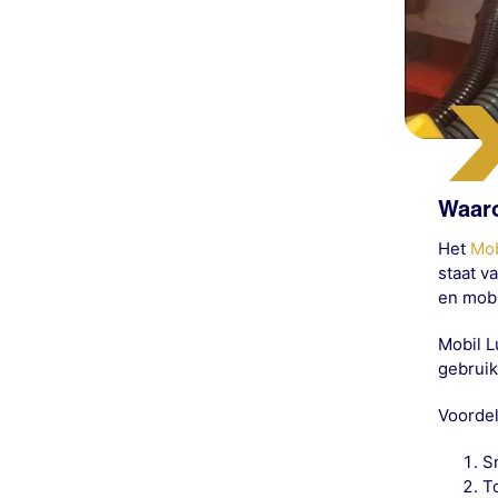
Waaro
Het
Mob
staat v
en mobi
Mobil L
gebruik
Voordel
S
T