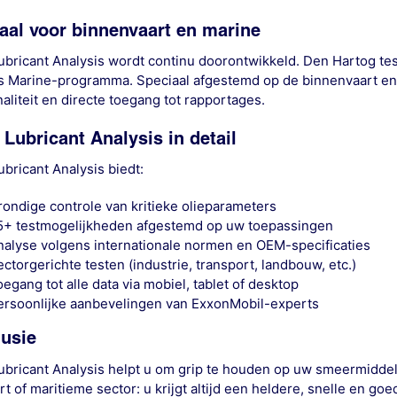
aal voor binnenvaart en marine
ubricant Analysis wordt continu doorontwikkeld. Den Hartog tes
s Marine-programma. Speciaal afgestemd op de binnenvaart en
naliteit en directe toegang tot rapportages.
 Lubricant Analysis in detail
ubricant Analysis biedt:
rondige controle van kritieke olieparameters
5+ testmogelijkheden afgestemd op uw toepassingen
nalyse volgens internationale normen en OEM-specificaties
ctorgerichte testen (industrie, transport, landbouw, etc.)
egang tot alle data via mobiel, tablet of desktop
ersoonlijke aanbevelingen van ExxonMobil-experts
usie
ubricant Analysis helpt u om grip te houden op uw smeermiddelen
rt of maritieme sector: u krijgt altijd een heldere, snelle en g