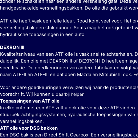
zonder te schakelen naar een andere versnelling gaat. Deze ve
handgeschakelde versnellingsbakken. De olie die gebruikt wordt
ATF olie heeft vaak een felle kleur. Rood komt veel voor. Het 
versnellingsbak een stuk dunner. Soms mag het ook gebruikt 
hydraulische toepassingen in een auto.
DEXRON III
Kwaliteitsniveau van een ATF olie is vaak snel te achterhalen
duidelijk. Een olie met DEXRON II of DEXRON IID heeft een lage
specificatie. De goedkeuringen van andere fabrikanten volgt vaa
naam ATF-II en ATF-III en dat doen Mazda en Mitsubishi ook. E
Voor andere goedkeuringen verwijzen wij naar de productenbladen
voorschrift. Wij kunnen u
!
daarbij helpen
Toepassingen van ATF olie
In elke auto met een ATF zult u ook olie voor deze ATF vinden.
stuurbekrachtigingssystemen, hydraulische toepassingen van
versnellingsbakken.
ATF olie voor DSG bakken
Een DSG bak is een Direct Shift Gearbox. Een versnellingsbak 