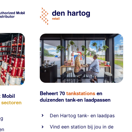
Beheert 70
tankstations
en
t Mobil
duizenden
tank-en laadpassen
e sectoren
Den Hartog tank- en laadpas
ig
Vind een station bij jou in de
en