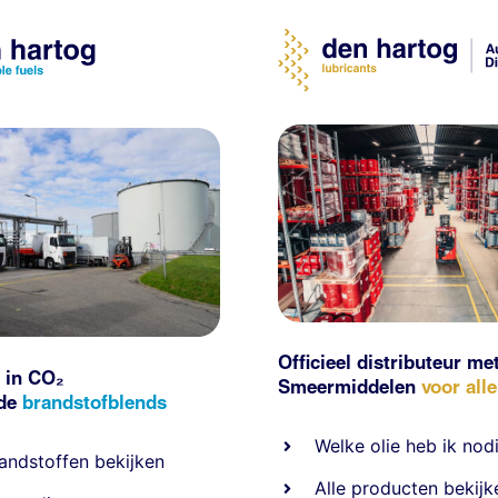
Officieel distributeur me
 in CO₂
Smeermiddelen
voor all
nde
brandstofblends
Welke olie heb ik nod
andstoffen
bekijken
Alle producten bekijk