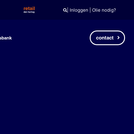
|
Inloggen
|
Olie nodig?
contact
sbank