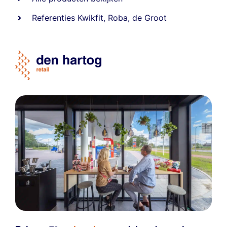
Referentie
s
Kwikfit
,
Roba
,
de Groot