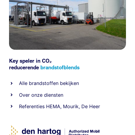
Key speler in CO₂
reducerende
brandstofblends
Alle
brandstoffen
bekijken
Over onze diensten
Referenties
HEMA
,
Mourik
,
De Heer