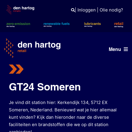
Skip
to
|
Inloggen
|
Olie nodig?
content
Menu
Vind een station
Onze merken
GT24 Someren
Tank- en laadpas
Je vind dit station hier: Kerkendijk 134, 5712 EX
Nieuws
Someren, Nederland. Benieuwd wat je hier allemaal
kunt vinden? Kijk dan hieronder naar de diverse
faciliteiten en brandstoffen die we op dit station
aanbieden!