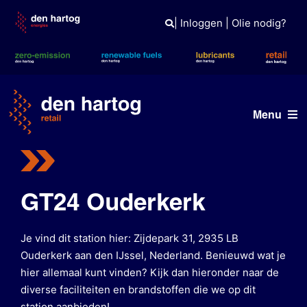
Skip
to
|
Inloggen
|
Olie nodig?
content
Menu
Vind een station
Onze merken
GT24 Ouderkerk
Tank- en laadpas
Je vind dit station hier: Zijdepark 31, 2935 LB
Nieuws
Ouderkerk aan den IJssel, Nederland. Benieuwd wat je
hier allemaal kunt vinden? Kijk dan hieronder naar de
diverse faciliteiten en brandstoffen die we op dit
station aanbieden!