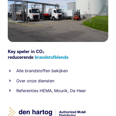
Key speler in CO₂
reducerende
brandstofblends
Alle
brandstoffen
bekijken
Over onze diensten
Referenties
HEMA
,
Mourik
,
De Heer