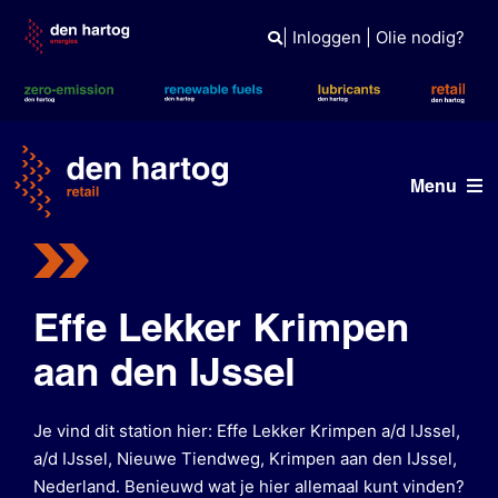
Skip
to
|
Inloggen
|
Olie nodig?
content
Menu
Vind een station
Onze merken
Effe Lekker Krimpen
aan den IJssel
Tank- en laadpas
Nieuws
Je vind dit station hier: Effe Lekker Krimpen a/d IJssel,
a/d IJssel, Nieuwe Tiendweg, Krimpen aan den IJssel,
Nederland. Benieuwd wat je hier allemaal kunt vinden?