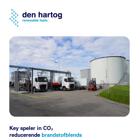
Key speler in CO₂
reducerende
brandstofblends