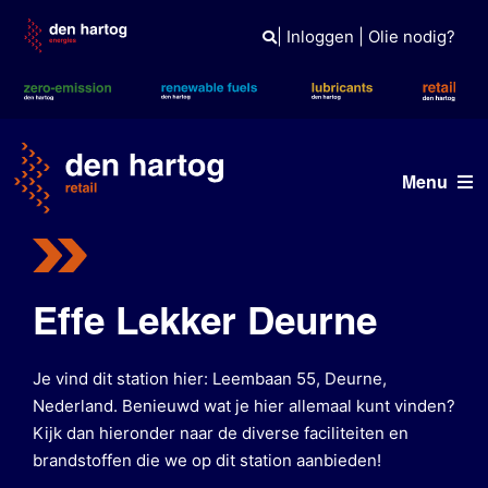
Skip
to
|
Inloggen
|
Olie nodig?
content
Menu
Vind een station
Onze merken
Effe Lekker Deurne
Tank- en laadpas
Je vind dit station hier: Leembaan 55, Deurne,
Nieuws
Nederland. Benieuwd wat je hier allemaal kunt vinden?
Kijk dan hieronder naar de diverse faciliteiten en
brandstoffen die we op dit station aanbieden!