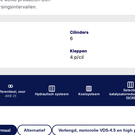
singsintervallen.
Cilinders
6
Kleppen
4 p/cil
Selecti
fferentieel, voor
Hydraulisch systeem
Koelsysteem
katalysatorred
AWB 25
(SCR)
rmaal
Alternatief
Verlengd, motorolie VDS-4.5 en high 