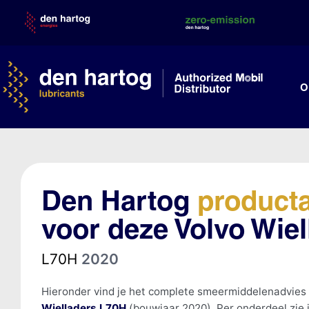
Skip
to
content
O
Den Hartog
product
voor deze Volvo Wiel
L70H
2020
Hieronder vind je het complete smeermiddelenadvies
Wielladers L70H
(bouwjaar 2020). Per onderdeel zie