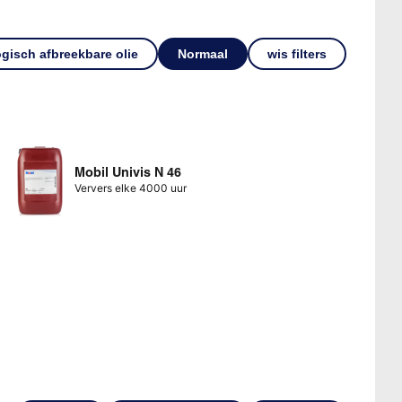
ogisch afbreekbare olie
Normaal
wis filters
Mobil Univis N 46
Ververs elke 4000 uur