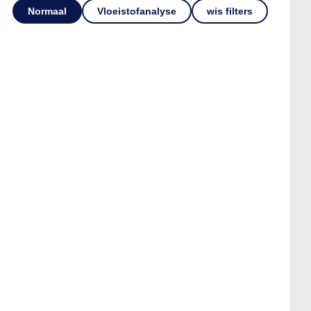
Normaal
Vloeistofanalyse
wis filters