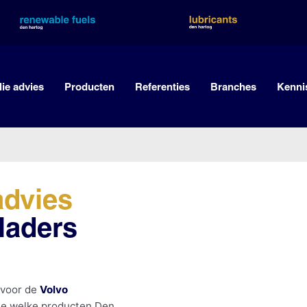
lie advies
Producten
Referenties
Branches
Kenni
advies
laders
 voor de
Volvo
 je welke producten Den