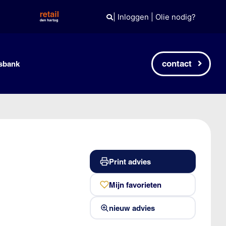
|
Inloggen
|
Olie nodig?
contact
sbank
Print advies
Mijn favorieten
nieuw advies