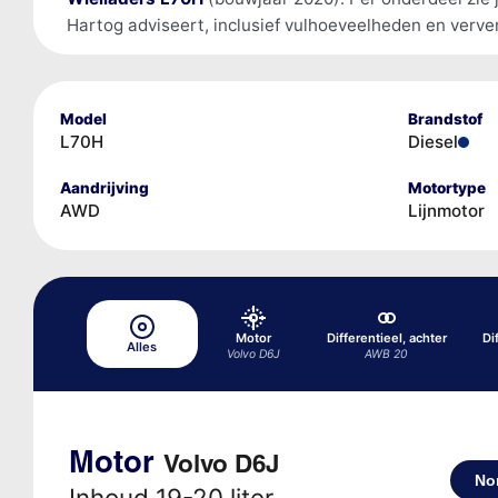
Hartog adviseert, inclusief vulhoeveelheden en verver
Model
Brandstof
L70H
Diesel
Aandrijving
Motortype
AWD
Lijnmotor
Motor
Differentieel, achter
Di
Alles
Volvo D6J
AWB 20
Motor
Volvo D6J
No
Inhoud 19-20 liter