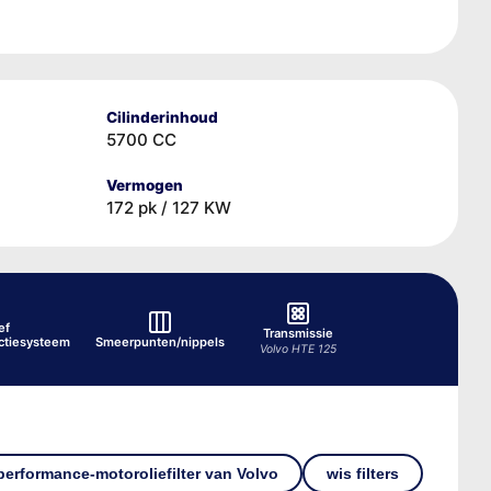
Cilinderinhoud
5700 CC
Vermogen
172 pk / 127 KW
ef
Transmissie
uctiesysteem
Smeerpunten/nippels
Volvo HTE 125
performance-motoroliefilter van Volvo
wis filters