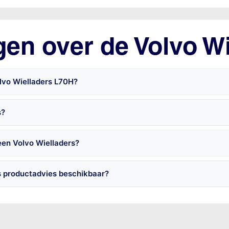
gen over de Volvo Wi
lvo Wielladers L70H?
s?
een Volvo Wielladers?
s productadvies beschikbaar?