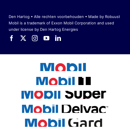
Den Hartog • Alle rechten voorbehouden •
Made by Robuust
Mobil is a trademark of Exxon Mobil Corporation
and used
under license by Den Hartog Energies