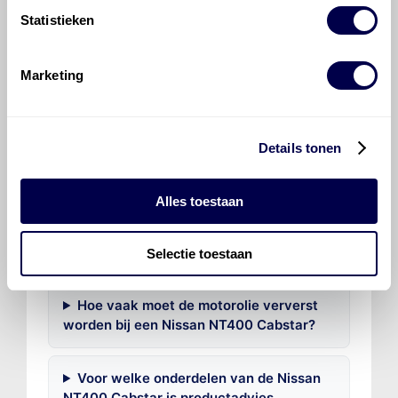
Statistieken
Veelgestelde vragen over
Marketing
de Nissan NT400 Cabstar
Welke motorolie adviseert Den Hartog
Details tonen
voor de Nissan NT400 Cabstar Cabstar
2.5 dCi DPF Euro 5?
Alles toestaan
Hoeveel motorolie gaat er in een Nissan
NT400 Cabstar?
Selectie toestaan
Hoe vaak moet de motorolie ververst
worden bij een Nissan NT400 Cabstar?
Voor welke onderdelen van de Nissan
NT400 Cabstar is productadvies