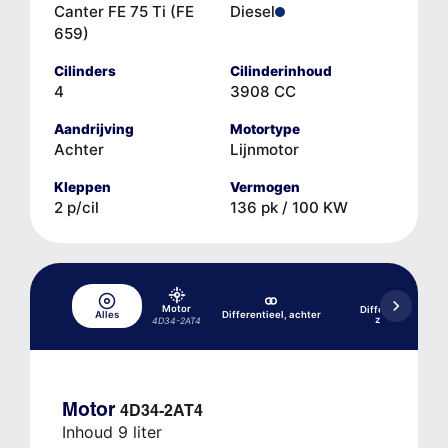
Canter FE 75 Ti (FE
Diesel
659)
Cilinders
Cilinderinhoud
4
3908 CC
Aandrijving
Motortype
Achter
Lijnmotor
Kleppen
Vermogen
2 p/cil
136 pk / 100 KW
Motor
Differentieel, acht
Alles
Differentieel, achter
zelfblokkerend
4D34-2AT4
Motor
4D34-2AT4
Inhoud 9 liter