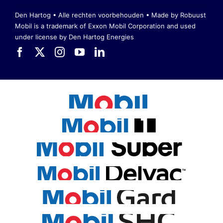
Den Hartog • Alle rechten voorbehouden •
Made by Robuust
Mobil is a trademark of Exxon Mobil Corporation
and used
under license by Den Hartog Energies