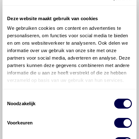
Deze website maakt gebruik van cookies
We gebruiken cookies om content en advertenties te
Mobil Unirex N 2
personaliseren, om functies voor social media te bieden
Ververs elke 22500 km
en om ons websiteverkeer te analyseren. Ook delen we
informatie over uw gebruik van onze site met onze
partners voor social media, adverteren en analyse. Deze
partners kunnen deze gegevens combineren met andere
informatie die u aan ze heeft verstrekt of die ze hebben
verzameld op basis van uw gebruik van hun services.
Mobilux EP 2
Ververs elke 22500 km
Toestemmingsselectie
Noodzakelijk
Voorkeuren
Mobilgrease MB 2
Ververs elke 22500 km