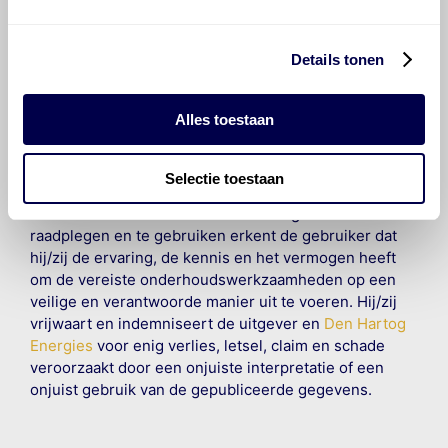
gereproduceerd, opgeslagen in een database of op
andere manieren worden overgedragen zonder
voorafgaande schriftelijke toestemming van Olyslager
Details tonen
Organisation B.V. Hoewel alles in het werk is gesteld
om ervoor te zorgen dat deze gegevens zo accuraat
Alles toestaan
en compleet mogelijk zijn, wordt geen
aansprakelijkheid aanvaard, anders dan waartoe een
wettelijke verplichting bestaat, voor schade of verlies
Selectie toestaan
veroorzaakt door fouten of omissies in de verstrekte
informatie. Door deze olieaanbevelingsinformatie te
raadplegen en te gebruiken erkent de gebruiker dat
hij/zij de ervaring, de kennis en het vermogen heeft
om de vereiste onderhoudswerkzaamheden op een
veilige en verantwoorde manier uit te voeren. Hij/zij
vrijwaart en indemniseert de uitgever en
Den Hartog
Energies
voor enig verlies, letsel, claim en schade
veroorzaakt door een onjuiste interpretatie of een
onjuist gebruik van de gepubliceerde gegevens.