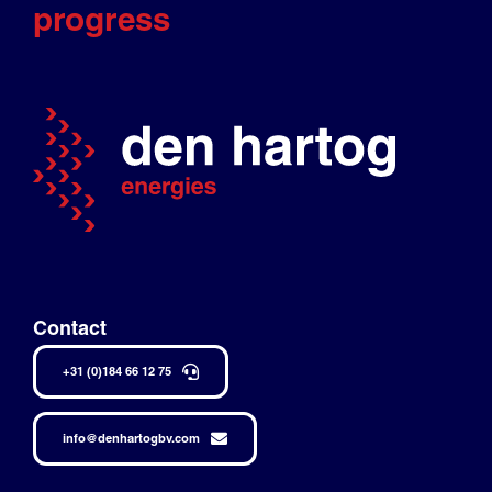
progress
Contact
+31 (0)184 66 12 75
info@denhartogbv.com