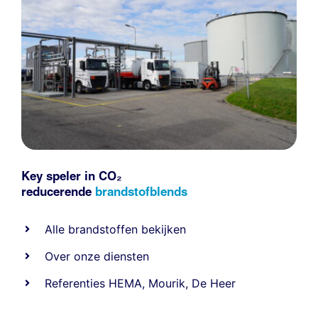
Key speler in CO₂
reducerende
brandstofblends
Alle
brandstoffen
bekijken
Over onze diensten
Referenties
HEMA
,
Mourik
,
De Heer