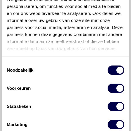
voor de MINI MINI MINI One 1.6?
personaliseren, om functies voor social media te bieden
en om ons websiteverkeer te analyseren. Ook delen we
informatie over uw gebruik van onze site met onze
Hoeveel motorolie gaat er in een MINI
MINI?
partners voor social media, adverteren en analyse. Deze
partners kunnen deze gegevens combineren met andere
informatie die u aan ze heeft verstrekt of die ze hebben
Hoe vaak moet de motorolie ververst
verzameld op basis van uw gebruik van hun services.
worden bij een MINI MINI?
Toestemmingsselectie
Voor welke onderdelen van de MINI
Noodzakelijk
MINI is productadvies beschikbaar?
Voorkeuren
Statistieken
©
Olyslager
Alle rechten voorbehouden. Deze
Marketing
informatie mag noch geheel noch gedeeltelijk worden