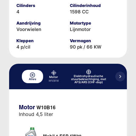
Cilinders
Cilinderinhoud
4
1598 CC
Aandrijving
Motortype
Voorwielen
Lijnmotor
Kleppen
Vermogen
4 p/cil
90 pk / 66 KW
Elektrohydraulische
Hydr
Motor
Alles
stuurbekrachtiging, met
rem-/koppe
W10B16
AFS/ARS (CHF-dop)
Motor
W10B16
Inhoud 4,5 liter