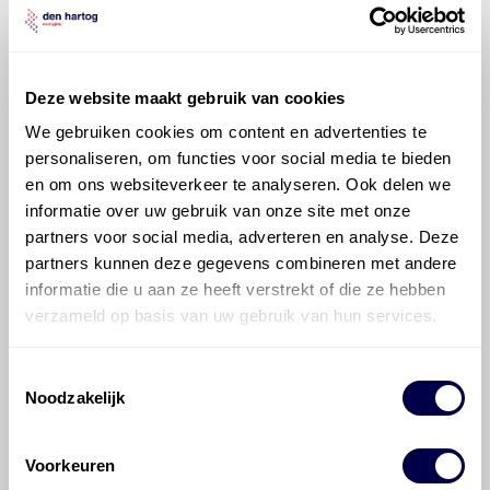
Voor welke onderdelen van de
Mercedes-Benz Vito is productadvies
beschikbaar?
Deze website maakt gebruik van cookies
We gebruiken cookies om content en advertenties te
personaliseren, om functies voor social media te bieden
en om ons websiteverkeer te analyseren. Ook delen we
informatie over uw gebruik van onze site met onze
partners voor social media, adverteren en analyse. Deze
©
Olyslager
Alle rechten voorbehouden. Deze
informatie mag noch geheel noch gedeeltelijk worden
partners kunnen deze gegevens combineren met andere
gereproduceerd, opgeslagen in een database of op
informatie die u aan ze heeft verstrekt of die ze hebben
andere manieren worden overgedragen zonder
verzameld op basis van uw gebruik van hun services.
voorafgaande schriftelijke toestemming van Olyslager
Organisation B.V. Hoewel alles in het werk is gesteld
Toestemmingsselectie
om ervoor te zorgen dat deze gegevens zo accuraat
Noodzakelijk
en compleet mogelijk zijn, wordt geen
aansprakelijkheid aanvaard, anders dan waartoe een
wettelijke verplichting bestaat, voor schade of verlies
Voorkeuren
veroorzaakt door fouten of omissies in de verstrekte