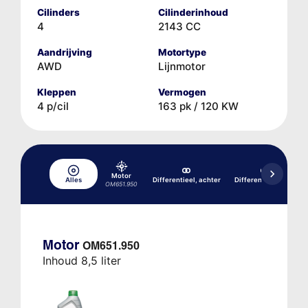
Cilinders
Cilinderinhoud
4
2143 CC
Aandrijving
Motortype
AWD
Lijnmotor
Kleppen
Vermogen
4 p/cil
163 pk / 120 KW
Motor
Alles
Differentieel, achter
Differentieel, voor
OM651.950
Motor
OM651.950
Inhoud 8,5 liter