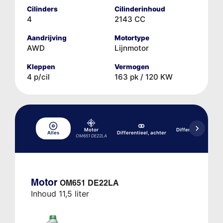
Cilinders
Cilinderinhoud
4
2143 CC
Aandrijving
Motortype
AWD
Lijnmotor
Kleppen
Vermogen
4 p/cil
163 pk / 120 KW
Motor
Differentieel, acht
Alles
Differentieel, achter
OM651 DE22LA
741.421
Motor
OM651 DE22LA
Inhoud 11,5 liter