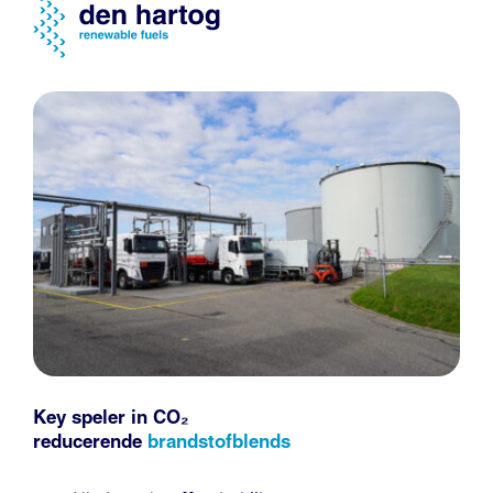
Key speler in CO₂
reducerende
brandstofblends