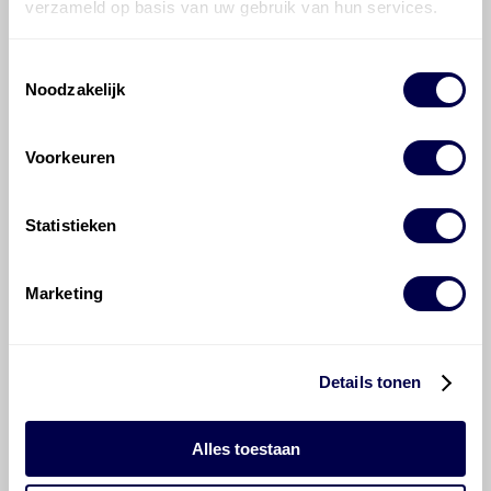
verzameld op basis van uw gebruik van hun services.
Mobil ATF 134
Ververs elke 120000 km
Toestemmingsselectie
Noodzakelijk
Voorkeuren
700 ATF 4134
Statistieken
Ververs elke 120000 km
Marketing
Transmissie, automatisch, vanaf
productienr. 2834527 met code A89
722.9xx 7/1
Details tonen
Mobil ATF 134FE
Alles toestaan
Ververs elke 120000 km