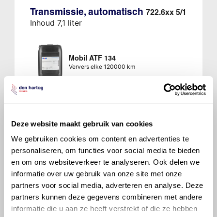
Transmissie, automatisch
722.6xx 5/1
Inhoud 7,1 liter
Mobil ATF 134
Ververs elke 120000 km
Deze website maakt gebruik van cookies
700 ATF 4134
We gebruiken cookies om content en advertenties te
Ververs elke 120000 km
personaliseren, om functies voor social media te bieden
en om ons websiteverkeer te analyseren. Ook delen we
informatie over uw gebruik van onze site met onze
Transmissie, automatisch, tot en
partners voor social media, adverteren en analyse. Deze
met productienr. 2834526 zonder
partners kunnen deze gegevens combineren met andere
code A89
722.9xx 7/1
informatie die u aan ze heeft verstrekt of die ze hebben