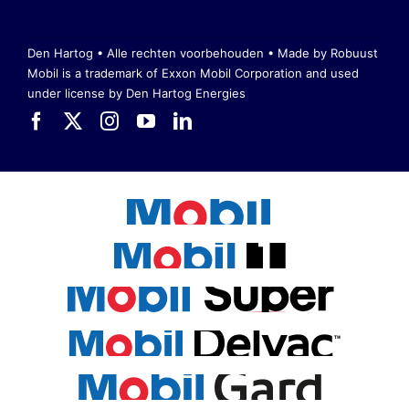
Den Hartog • Alle rechten voorbehouden •
Made by Robuust
Mobil is a trademark of Exxon Mobil Corporation
and used
under license by Den Hartog Energies