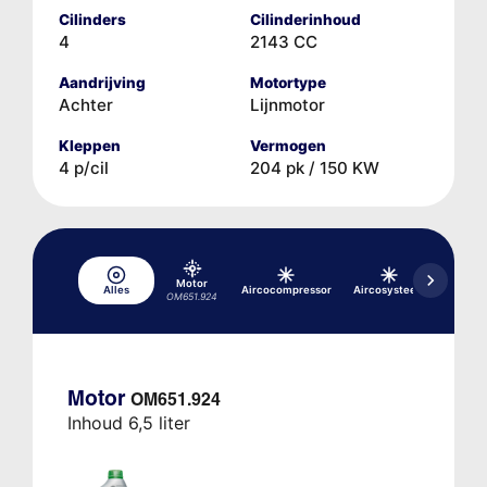
Cilinders
Cilinderinhoud
4
2143 CC
Aandrijving
Motortype
Achter
Lijnmotor
Kleppen
Vermogen
4 p/cil
204 pk / 150 KW
Motor
Differe
Alles
Aircocompressor
Aircosysteem
OM651.924
FE-HAG,
Motor
OM651.924
Inhoud 6,5 liter