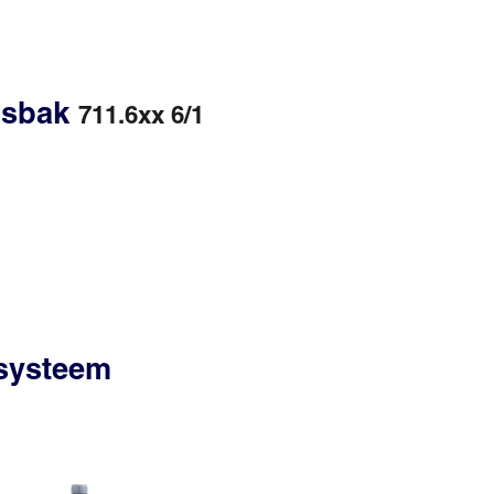
gsbak
711.6xx 6/1
ssysteem