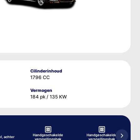
Cilinderinhoud
1796 CC
Vermogen
184 pk / 135 KW
Handgeschakelde
Handgeschakelde
el, achter
versnellingsbak
versnellingsbak