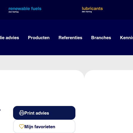
lie advies
Producten
Referenties
Branches
Kenni
-
Print advies
Mijn favorieten