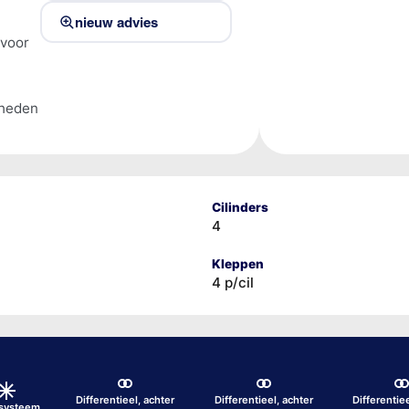
nieuw advies
 voor
lheden
Cilinders
4
Kleppen
4 p/cil
Differentieel, achter
Differentieel, achter
Differentie
osysteem