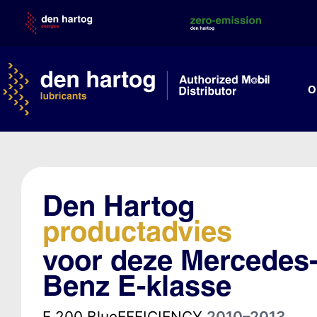
Skip
to
content
O
Den Hartog
productadvies
voor deze Mercedes
Benz E-klasse
E 200 BlueEFFICIENCY
2010–2013