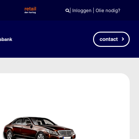
|
Inloggen
|
Olie nodig?
contact
sbank