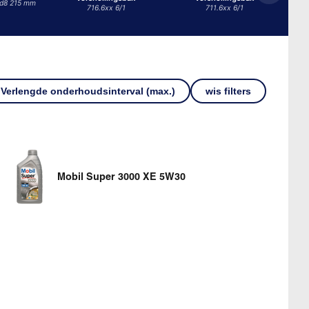
re
d8 215 mm
716.6xx 6/1
711.6xx 6/1
Verlengde onderhoudsinterval (max.)
wis filters
Mobil Super 3000 XE 5W30