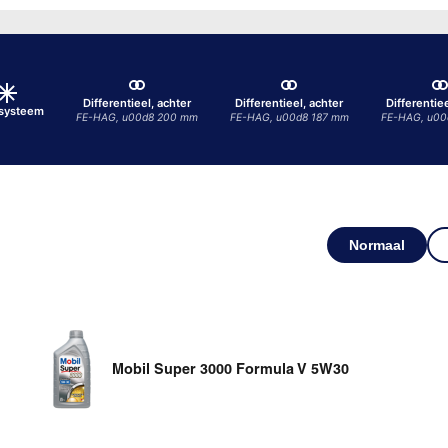
Differentieel, achter
Differentieel, achter
Differentie
osysteem
FE-HAG, u00d8 200 mm
FE-HAG, u00d8 187 mm
FE-HAG, u00
Normaal
Mobil Super 3000 Formula V 5W30