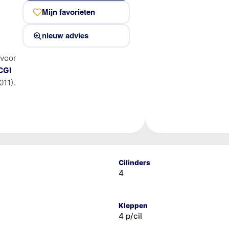
Mijn favorieten
nieuw advies
 voor
CGI
11).
Cilinders
4
Kleppen
4 p/cil