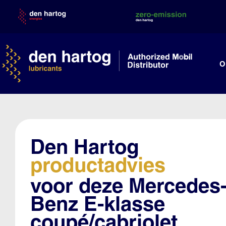
Skip
to
content
O
Den Hartog
productadvies
voor deze Mercedes
Benz E-klasse
coupé/cabriolet