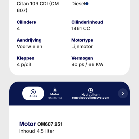
Citan 109 CDI (OM
Diesel
607)
Cilinders
Cilinderinhoud
4
1461 CC
Aandrijving
Motortype
Voorwielen
Lijnmotor
Kleppen
Vermogen
4 p/cil
90 pk / 66 KW
Motor
Hydraulisch
Alles
Koelsysteem
rem-/koppelingssysteem
OM607.951
Motor
OM607.951
Inhoud 4,5 liter