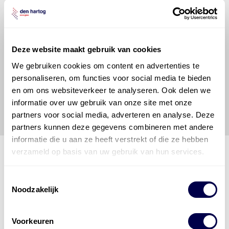
veroorzaakt door fouten of omissies in de verstrekte
informatie. Door deze olieaanbevelingsinformatie te
raadplegen en te gebruiken erkent de gebruiker dat
hij/zij de ervaring, de kennis en het vermogen heeft
om de vereiste onderhoudswerkzaamheden op een
Deze website maakt gebruik van cookies
veilige en verantwoorde manier uit te voeren. Hij/zij
We gebruiken cookies om content en advertenties te
vrijwaart en indemniseert de uitgever en
Den Hartog
personaliseren, om functies voor social media te bieden
Energies
voor enig verlies, letsel, claim en schade
en om ons websiteverkeer te analyseren. Ook delen we
veroorzaakt door een onjuiste interpretatie of een
informatie over uw gebruik van onze site met onze
onjuist gebruik van de gepubliceerde gegevens.
partners voor social media, adverteren en analyse. Deze
partners kunnen deze gegevens combineren met andere
informatie die u aan ze heeft verstrekt of die ze hebben
verzameld op basis van uw gebruik van hun services.
Toestemmingsselectie
Den Hartog Energies
Noodzakelijk
bestaat uit
vier divisies
Voorkeuren