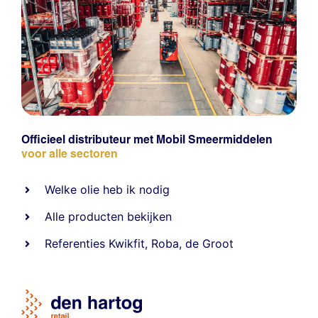
Officieel distributeur met Mobil Smeermiddelen
voor alle sectoren
Welke olie heb ik nodig
Alle producten bekijken
Referentie
s
Kwikfit
,
Roba
,
de Groot