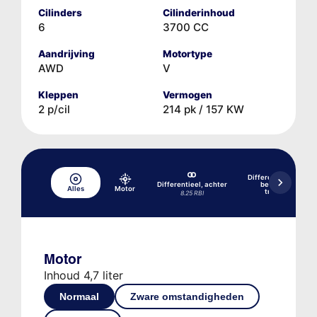
Cilinders
Cilinderinhoud
6
3700 CC
Aandrijving
Motortype
AWD
V
Kleppen
Vermogen
2 p/cil
214 pk / 157 KW
Differentieel, achte
Differentieel, achter
beperkte slip, m
Alles
Motor
trekhaakpakket
8.25 RBI
8.25 RBI
Motor
Inhoud 4,7 liter
Normaal
Zware omstandigheden