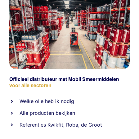
Officieel distributeur met Mobil Smeermiddelen
voor alle sectoren
Welke olie heb ik nodig
Alle producten bekijken
Referentie
s
Kwikfit
,
Roba
,
de Groot