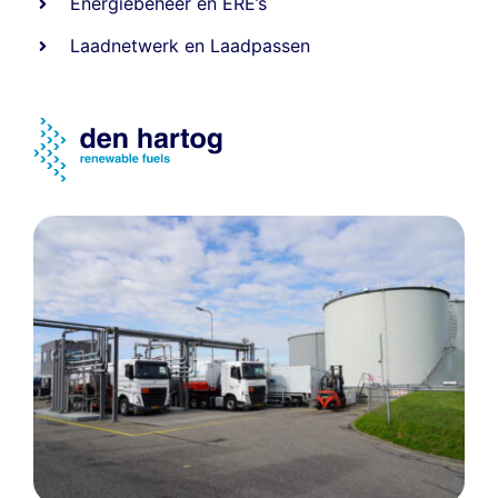
Energiebeheer
en
ERE’s
Laadnetwerk
en
Laadpassen