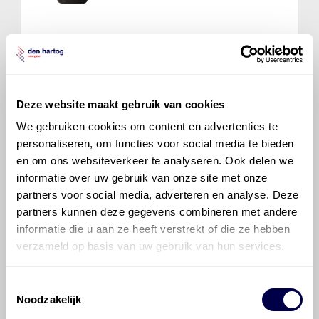
700 DYNATRANS DA 85W140
Ververs elke 1000 uur
Deze website maakt gebruik van cookies
We gebruiken cookies om content en advertenties te
personaliseren, om functies voor social media te bieden
Powershift Transmissie
6/3
en om ons websiteverkeer te analyseren. Ook delen we
Inhoud 14 liter
informatie over uw gebruik van onze site met onze
Normaal
Eerste servicebeurt
partners voor social media, adverteren en analyse. Deze
partners kunnen deze gegevens combineren met andere
wis filters
informatie die u aan ze heeft verstrekt of die ze hebben
verzameld op basis van uw gebruik van hun services.
Mobilfluid 428
Toestemmingsselectie
Ververs elke 1000 uur
Noodzakelijk