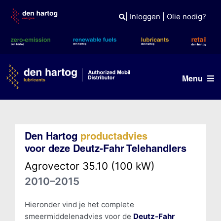
Skip
to
|
Inloggen
|
Olie nodig?
content
Menu
Olie advies
Den Hartog
productadvies
Producten
voor deze Deutz-Fahr Telehandlers
Referenties
Agrovector 35.10 (100 kW)
2010–2015
Branches
Kennisbank
Hieronder vind je het complete
smeermiddelenadvies voor de
Deutz-Fahr