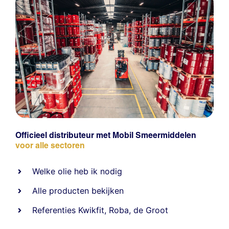
Officieel distributeur met Mobil Smeermiddelen
voor alle sectoren
Welke olie heb ik nodig
Alle producten bekijken
Referentie
s
Kwikfit
,
Roba
,
de Groot