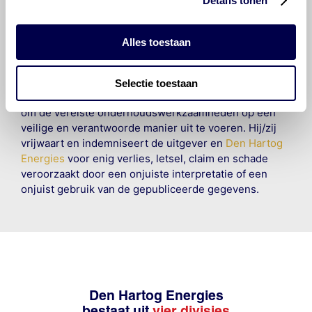
Details tonen
en compleet mogelijk zijn, wordt geen
aansprakelijkheid aanvaard, anders dan waartoe een
wettelijke verplichting bestaat, voor schade of verlies
Alles toestaan
veroorzaakt door fouten of omissies in de verstrekte
informatie. Door deze olieaanbevelingsinformatie te
raadplegen en te gebruiken erkent de gebruiker dat
Selectie toestaan
hij/zij de ervaring, de kennis en het vermogen heeft
om de vereiste onderhoudswerkzaamheden op een
veilige en verantwoorde manier uit te voeren. Hij/zij
vrijwaart en indemniseert de uitgever en
Den Hartog
Energies
voor enig verlies, letsel, claim en schade
veroorzaakt door een onjuiste interpretatie of een
onjuist gebruik van de gepubliceerde gegevens.
Den Hartog Energies
bestaat uit
vier divisies