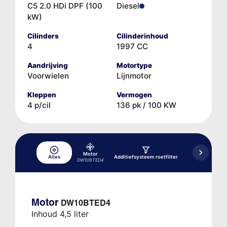
C5 2.0 HDi DPF (100
Diesel
kW)
Cilinders
Cilinderinhoud
4
1997 CC
Aandrijving
Motortype
Voorwielen
Lijnmotor
Kleppen
Vermogen
4 p/cil
136 pk / 100 KW
Motor
Hydrau
Alles
Additiefsysteem roetfilter
rem-/koppeli
DW10BTED4
Motor
DW10BTED4
Inhoud 4,5 liter