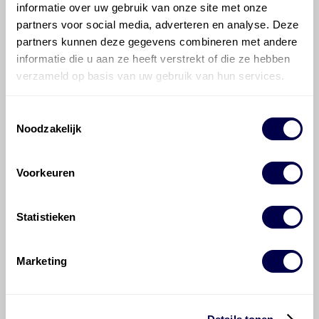
informatie over uw gebruik van onze site met onze
Hoe vaak moet de motorolie ververst
partners voor social media, adverteren en analyse. Deze
worden bij een Citroën C5?
partners kunnen deze gegevens combineren met andere
informatie die u aan ze heeft verstrekt of die ze hebben
verzameld op basis van uw gebruik van hun services.
Voor welke onderdelen van de Citroën
C5 is productadvies beschikbaar?
Toestemmingsselectie
Noodzakelijk
Voorkeuren
©
Olyslager
Alle rechten voorbehouden. Deze
Statistieken
informatie mag noch geheel noch gedeeltelijk worden
gereproduceerd, opgeslagen in een database of op
andere manieren worden overgedragen zonder
Marketing
voorafgaande schriftelijke toestemming van Olyslager
Organisation B.V. Hoewel alles in het werk is gesteld
om ervoor te zorgen dat deze gegevens zo accuraat