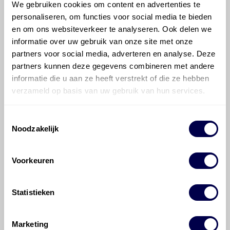
We gebruiken cookies om content en advertenties te
personaliseren, om functies voor social media te bieden
en om ons websiteverkeer te analyseren. Ook delen we
informatie over uw gebruik van onze site met onze
Mobiltrans HD 50
Ververs elke 2000 uur
partners voor social media, adverteren en analyse. Deze
partners kunnen deze gegevens combineren met andere
informatie die u aan ze heeft verstrekt of die ze hebben
Selectief
verzameld op basis van uw gebruik van hun services.
katalysatorreductiesysteem (SCR)
Inhoud 19 liter
Toestemmingsselectie
Noodzakelijk
AdBlue
Voorkeuren
Statistieken
Smeerpunten/nippels
Marketing