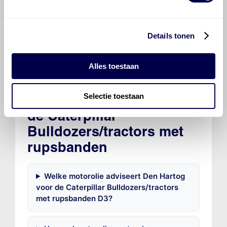
Mobilgrease XHP 322 MINE
Details tonen
Alles toestaan
Selectie toestaan
Veelgestelde vragen over
de Caterpillar
Bulldozers/tractors met
rupsbanden
Welke motorolie adviseert Den Hartog
voor de Caterpillar Bulldozers/tractors
met rupsbanden D3?