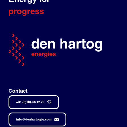
progress
Contact
+31 (0)184 66 12 75
info@denhartogbv.com