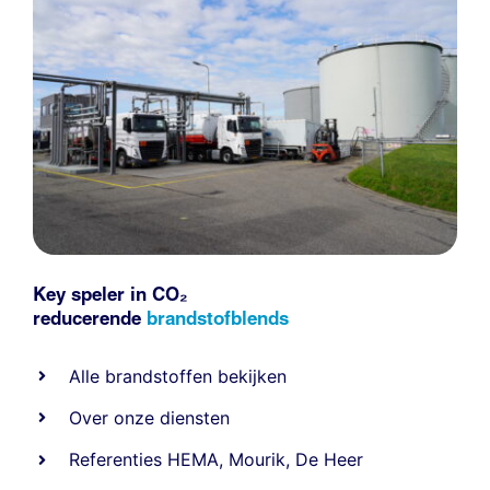
Key speler in CO₂
reducerende
brandstofblends
Alle
brandstoffen
bekijken
Over onze diensten
Referenties
HEMA
,
Mourik
,
De Heer