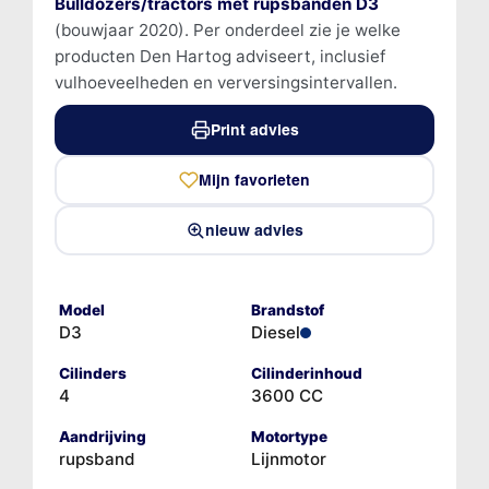
Bulldozers/tractors met rupsbanden D3
(bouwjaar 2020). Per onderdeel zie je welke
producten Den Hartog adviseert, inclusief
vulhoeveelheden en verversingsintervallen.
Print advies
Mijn favorieten
nieuw advies
Model
Brandstof
D3
Diesel
Cilinders
Cilinderinhoud
4
3600 CC
Aandrijving
Motortype
rupsband
Lijnmotor