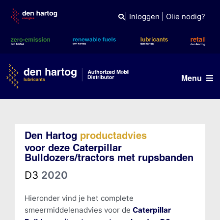
Skip
to
|
Inloggen
|
Olie nodig?
content
Menu
Olie advies
Den Hartog
productadvies
Producten
voor deze Caterpillar
Bulldozers/tractors met rupsbanden
Referenties
D3
2020
Branches
Hieronder vind je het complete
Kennisbank
smeermiddelenadvies voor de
Caterpillar