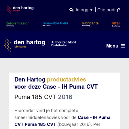
Skip
to
|
Inloggen
|
Olie nodig?
content
Menu
Olie advies
Den Hartog
productadvies
Producten
voor deze Case - IH Puma CVT
Referenties
Puma 185 CVT
2016
Branches
Hieronder vind je het complete
smeermiddelenadvies voor de
Case - IH Puma
Kennisbank
CVT Puma 185 CVT
(bouwjaar 2016). Per