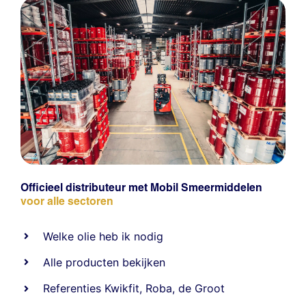
Officieel distributeur met Mobil Smeermiddelen
voor alle sectoren
Welke olie heb ik nodig
Alle producten bekijken
Referentie
s
Kwikfit
,
Roba
,
de Groot