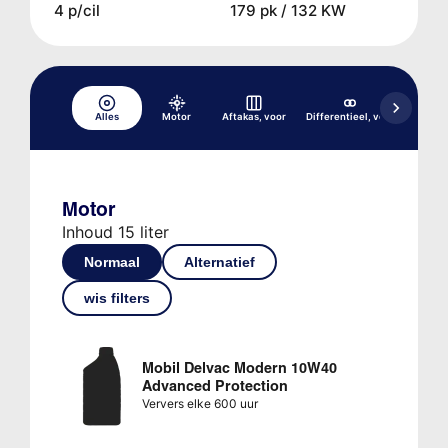
4 p/cil
179 pk / 132 KW
Alles
Motor
Aftakas, voor
Differentieel, voor
Hydrau
Motor
Inhoud 15 liter
Normaal
Alternatief
wis filters
Mobil Delvac Modern 10W40
Advanced Protection
Ververs elke 600 uur