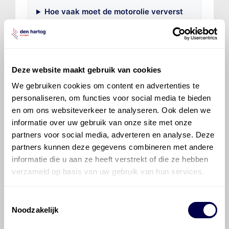
Hoe vaak moet de motorolie ververst
worden bij een Case - IH Puma CVT?
Voor welke onderdelen van de Case -
IH Puma CVT is productadvies
Deze website maakt gebruik van cookies
beschikbaar?
We gebruiken cookies om content en advertenties te
personaliseren, om functies voor social media te bieden
en om ons websiteverkeer te analyseren. Ook delen we
informatie over uw gebruik van onze site met onze
partners voor social media, adverteren en analyse. Deze
partners kunnen deze gegevens combineren met andere
©
Olyslager
Alle rechten voorbehouden. Deze
informatie die u aan ze heeft verstrekt of die ze hebben
informatie mag noch geheel noch gedeeltelijk worden
verzameld op basis van uw gebruik van hun services.
gereproduceerd, opgeslagen in een database of op
andere manieren worden overgedragen zonder
Toestemmingsselectie
voorafgaande schriftelijke toestemming van Olyslager
Noodzakelijk
Organisation B.V. Hoewel alles in het werk is gesteld
om ervoor te zorgen dat deze gegevens zo accuraat