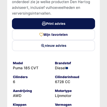
onderdeel zie je welke producten Den Hartog
adviseert, inclusief vulhoeveelheden en
verversingsintervallen.
Print advies
Mijn favorieten
nieuw advies
Model
Brandstof
Puma 185 CVT
Diesel
Cilinders
Cilinderinhoud
6
6728 CC
Aandrijving
Motortype
AWD
Lijnmotor
Kleppen
Vermogen