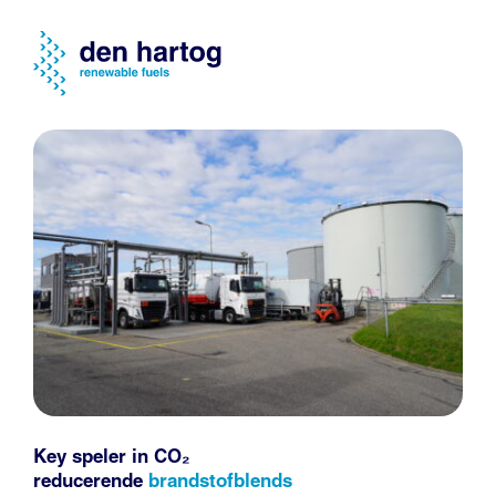
Key speler in CO₂
reducerende
brandstofblends