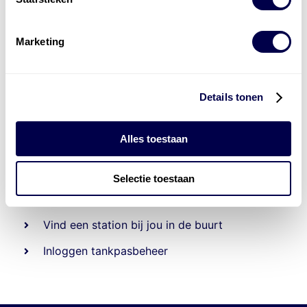
Marketing
Details tonen
Alles toestaan
Beheert 70
tankstations
en duizenden
tank-en
laadpassen
Selectie toestaan
Den Hartog tank- en laadpas
Vind een station bij jou in de buurt
Inloggen tankpasbeheer