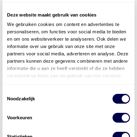
Deze website maakt gebruik van cookies
We gebruiken cookies om content en advertenties te
Officieel distributeur met Mobil Smeermiddelen
personaliseren, om functies voor social media te bieden
voor alle sectoren
en om ons websiteverkeer te analyseren. Ook delen we
informatie over uw gebruik van onze site met onze
Welke olie heb ik nodig
partners voor social media, adverteren en analyse. Deze
partners kunnen deze gegevens combineren met andere
Alle producten bekijken
informatie die u aan ze heeft verstrekt of die ze hebben
Referentie
s
Kwikfit
,
Roba
,
de Groot
verzameld op basis van uw gebruik van hun services.
Toestemmingsselectie
Noodzakelijk
Voorkeuren
Statistieken