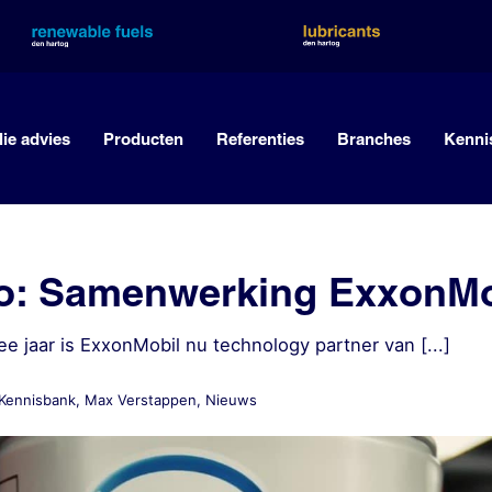
lie advies
Producten
Referenties
Branches
Kenni
o: Samenwerking ExxonMob
wee jaar is ExxonMobil nu technology partner van [...]
Kennisbank
,
Max Verstappen
,
Nieuws