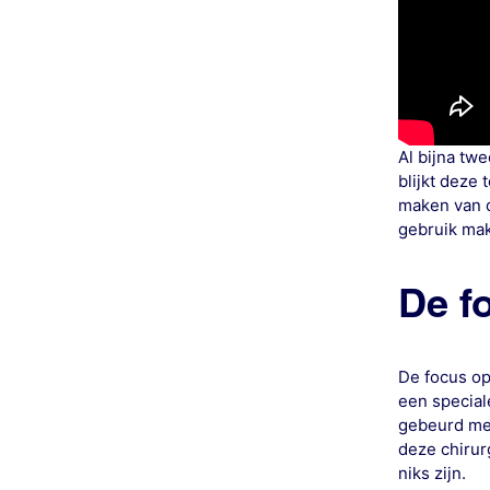
Al bijna tw
blijkt deze
maken van d
gebruik mak
De f
De focus op
een special
gebeurd met
deze chirur
niks zijn.