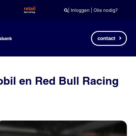
|
Inloggen
|
Olie nodig?
contact
sbank
il en Red Bull Racing