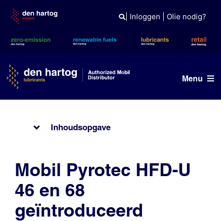
Skip
to
|
Inloggen
|
Olie nodig?
content
Menu
Olie advies
Inhoudsopgave
Producten
Referenties
Mobil Pyrotec HFD-U
Branches
46 en 68
Kennisbank
geïntroduceerd