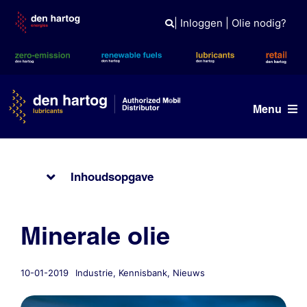
Skip
to
|
Inloggen
|
Olie nodig?
content
Menu
Olie advies
Inhoudsopgave
Producten
Referenties
Minerale olie
Branches
10-01-2019
Industrie
,
Kennisbank
,
Nieuws
Kennisbank