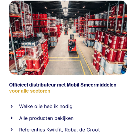
Officieel distributeur met Mobil Smeermiddelen
voor alle sectoren
Welke olie heb ik nodig
Alle producten bekijken
Referentie
s
Kwikfit
,
Roba
,
de Groot