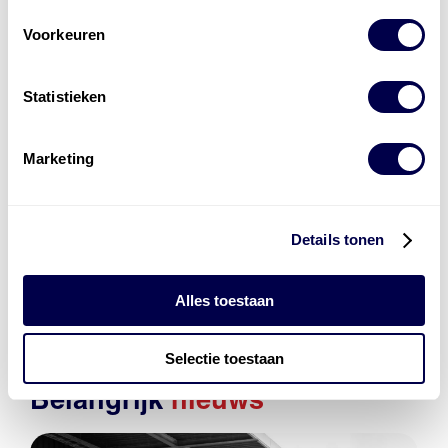
Hoe beter de basisolie, hoe beter het
Voorkeuren
uiteindelijke product. Additieven kunnen
zorgen voor verbetering van verschillende
eigenschappen. Echter, met een kwalitatief
Statistieken
slechte basisolie blijft het een olie van lage
kwaliteit. Keuze voor kwaliteit bij beide is dus
erg belangrijk! Bovendien is er een maximum
Marketing
aan wat je aan additieven toe kunt voegen aan
een olie. Smeerolie fabrikanten en
ontwikkelaars investeren meer in de
Details tonen
productie van hoge kwaliteit basisolie en
gebruiken kwalitatief hoogwaardige
additieven dan de niet merkgebonden
Alles toestaan
blenders.
Selectie toestaan
Belangrijk
nieuws