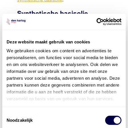
Synthetische basisolie
Deze basisolie is heel anders dan minerale
basisolie.
Synthetische basisoliën
zijn
eigenlijk specifiek voor een bepaalde
Deze website maakt gebruik van cookies
toepassing “gemaakt”. Minerale olie is één
We gebruiken cookies om content en advertenties te
van de producten uit het
raffinageproces
.
personaliseren, om functies voor social media te bieden
Additievenpakket minerale
en om ons websiteverkeer te analyseren. Ook delen we
olie
informatie over uw gebruik van onze site met onze
partners voor social media, adverteren en analyse. Deze
partners kunnen deze gegevens combineren met andere
Op het moment dat er een keuze gemaakt is
informatie die u aan ze heeft verstrekt of die ze hebben
voor een synthetische of minerale olie is het
product nog niet af. Om het product af te
verzameld op basis van uw gebruik van hun services.
maken is nog een additievenpakket nodig. Dit
pakket kan verschillende eigenschappen van
Toestemmingsselectie
de olie verbeteren, dit is wel afhankelijk van
Noodzakelijk
het soort additief.