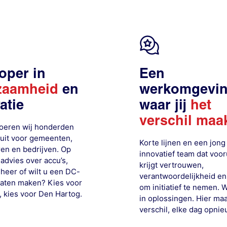
oper in
Een
zaamheid
en
werkomgevi
atie
waar jij
het
verschil maa
 voeren wij honderden
 uit voor gemeenten,
Korte lijnen en een jong
ren en bedrijven. Op
innovatief team dat vooru
advies over accu’s,
krijgt vertrouwen,
heer of wilt u een DC-
verantwoordelijkheid en
 laten maken? Kies voor
om initiatief te nemen.
W
, kies voor Den Hartog.
in oplossingen. Hier maak
verschil, elke dag opnie