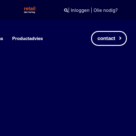
|
Inloggen
|
Olie nodig?
contact
as
Productadvies