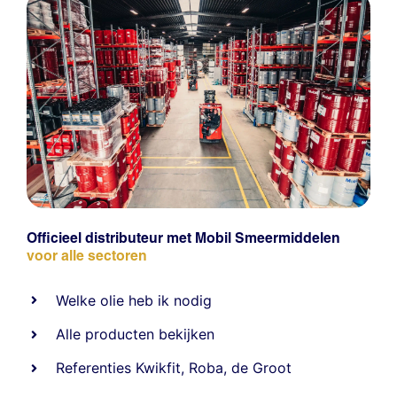
Officieel distributeur met Mobil Smeermiddelen
voor alle sectoren
Welke olie heb ik nodig
Alle producten bekijken
Referentie
s
Kwikfit
,
Roba
,
de Groot