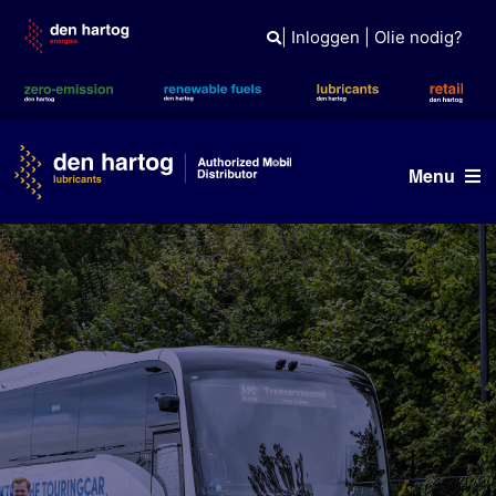
Skip
to
|
Inloggen
|
Olie nodig?
content
Menu
Olie advies
Producten
Referenties
Branches
Kennisbank