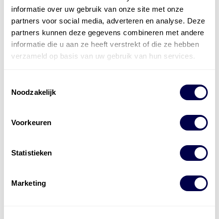
koelmiddelen
informatie over uw gebruik van onze site met onze
partners voor social media, adverteren en analyse. Deze
partners kunnen deze gegevens combineren met andere
voor alle
informatie die u aan ze heeft verstrekt of die ze hebben
verzameld op basis van uw gebruik van hun services.
toepassingen
Toestemmingsselectie
Noodzakelijk
Voorkeuren
Automotive
Statistieken
Den Hartog levert hoogwaardige producten
die het onderhoud makkelijker, efficiënter én
Marketing
winstgevender maken.
Verder lezen