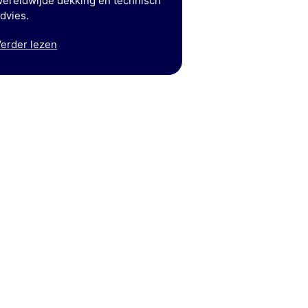
ereldwijde dekking en technisch
dvies.
erder lezen