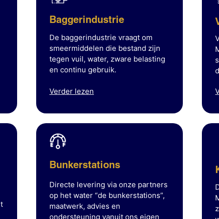
Baggerindustrie
De baggerindustrie vraagt om
smeermiddelen die bestand zijn
M
tegen vuil, water, zware belasting
s
en continu gebruik.
d
Verder lezen
V
Bunkerstations
Directe levering via onze partners
D
op het water “de bunkerstations”,
M
t
maatwerk, advies en
z
ondersteuning vanuit ons eigen