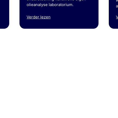
w
olieanalyse laboratorium.
a
Verder lezen
V