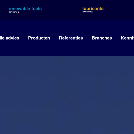
lie advies
Producten
Referenties
Branches
Kenni