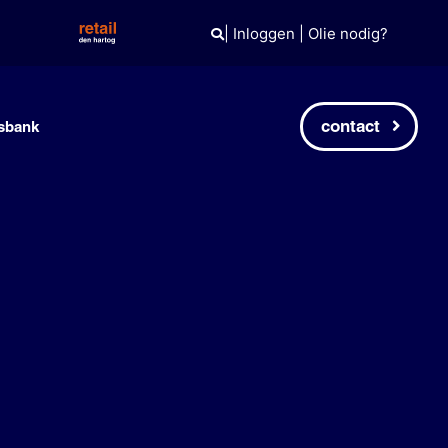
|
Inloggen
|
Olie nodig?
contact
sbank