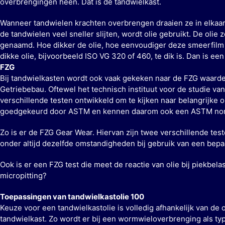
overbrengingen heen. Dat is de tandwielkast.
Wanneer tandwielen krachten overbrengen draaien ze in elkaar
de tandwielen veel sneller slijten, wordt olie gebruikt. De oli
genaamd. Hoe dikker de olie, hoe eenvoudiger deze smeerfilm 
dikke olie, bijvoorbeeld ISO VG 320 of 460, te dik is. Dan is een
FZG
Bij tandwielkasten wordt ook vaak gekeken naar de FZG waarde
Getriebebau. Oftewel het technisch instituut voor de studie v
verschillende testen ontwikkeld om te kijken naar belangrijke 
goedgekeurd door ASTM en kennen daarom ook een ASTM no
Zo is er de FZG Gear Wear. Hiervan zijn twee verschillende tes
onder altijd dezelfde omstandigheden bij gebruik van een bepa
Ook is er een FZG test die meet de reactie van olie bij piekbela
micropitting?
Toepassingen van tandwielkastolie 100
Keuze voor een tandwielkastolie is volledig afhankelijk van de
tandwielkast. Zo wordt er bij een wormwieloverbrenging als typ