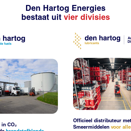
Den Hartog Energies
bestaat uit
vier divisies
Officieel distributeur me
 in CO₂
Smeermiddelen
voor all
nde
brandstofblends