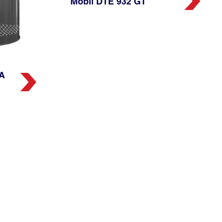
Mobil DTE 932 GT
CA