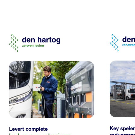
Key speler
Levert complete
reducere