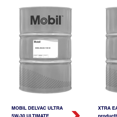
MOBIL DELVAC ULTRA️
XTRA EA
5W-30 ULTIMATE
product